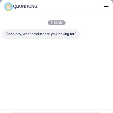
পরিদর্শন
QIJUNHONG
গুণমান
8:48 AM
নিয়ন্ত্রণ
Good day, what product are you looking for?
আমাদের
সাথে
যোগাযোগ
খবর
একটি
উদ্ধৃতি
বিগ প্রেস হেড শ্যাম্পু লোশন পাম্প পিপি উপাদান 4cc ডোজ একাধিক রঙ