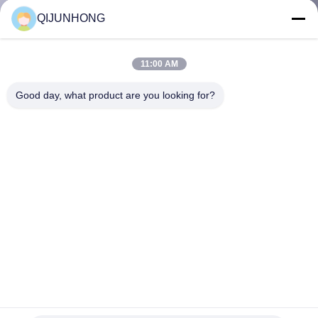
পরিদর্শন
QIJUNHONG
গুণমান
11:00 AM
নিয়ন্ত্রণ
Good day, what product are you looking for?
আমাদের
সাথে
যোগাযোগ
খবর
একটি
উদ্ধৃতি
প্লাস্টিক শ্যাম্পু লোশন পাম্প হেড স্ক্রু কভার নন স্পিল হোয়াইট সোপ পাম্প