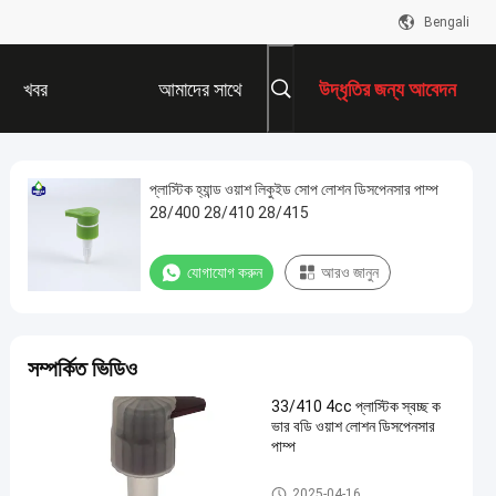
Bengali
খবর
আমাদের সাথে
উদ্ধৃতির জন্য আবেদন
যোগাযোগ করুন
প্লাস্টিক হ্যান্ড ওয়াশ লিকুইড সোপ লোশন ডিসপেনসার পাম্প
28/400 28/410 28/415
যোগাযোগ করুন
আরও জানুন
সম্পর্কিত ভিডিও
33/410 4cc প্লাস্টিক স্বচ্ছ ক
ভার বডি ওয়াশ লোশন ডিসপেনসার
পাম্প
লোশন ডিসপেনসার পাম্প
2025-04-16