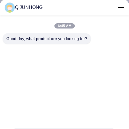
পরিদর্শন
QIJUNHONG
গুণমান
6:45 AM
নিয়ন্ত্রণ
Good day, what product are you looking for?
আমাদের
সাথে
যোগাযোগ
খবর
একটি
উদ্ধৃতি
28/410 লোশন পাম্প সাবান বিতরণকারী লোশন পাম্প শ্যাম্পু বোতল স্ক্রু লোশন পাম্প