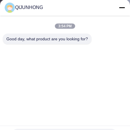
পরিদর্শন
QIJUNHONG
গুণমান
3:54 PM
নিয়ন্ত্রণ
Good day, what product are you looking for?
আমাদের
সাথে
যোগাযোগ
খবর
একটি
উদ্ধৃতি
বোতলের জন্য 28-410 হলুদ প্লাস্টিক লোশন পাম্প হেড পিপি OEM ODM