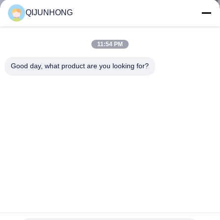
পরিদর্শন
QIJUNHONG
গুণমান
11:54 PM
নিয়ন্ত্রণ
Good day, what product are you looking for?
আমাদের
সাথে
যোগাযোগ
খবর
একটি
উদ্ধৃতি
24/410 28/410 33/410 বোতলের জন্য প্লাস্টিক সাবান ডিসপেনসার পাম্প