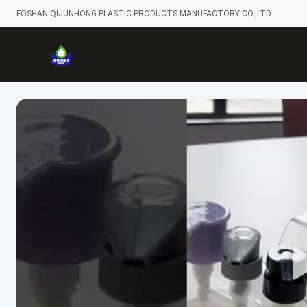
FOSHAN QIJUNHONG PLASTIC PRODUCTS MANUFACTORY CO.,LTD