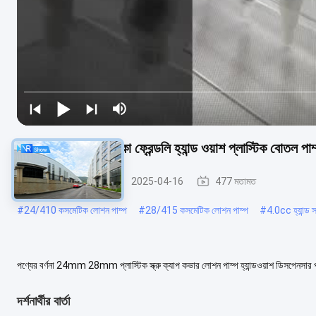
পোষা বোতলের জন্য ইকো ফ্রেন্ডলি হ্যান্ড ওয়াশ প্লাস্টিক বোতল পা
কসমেটিক লোশন পাম্প
2025-04-16
477 মতামত
#
24/410 কসমেটিক লোশন পাম্প
#
28/415 কসমেটিক লোশন পাম্প
#
4.0cc হ্যান্ড 
পণ্যের বর্ণনা 24mm 28mm প্লাস্টিক স্ক্রু ক্যাপ কভার লোশন পাম্প হ্যান্ডওয়াশ ডিসপেনস
আবেদন শ্যাম্পু কন্ডিশনার বডি ওয...
আরও দেখুন
দর্শনার্থীর বার্তা