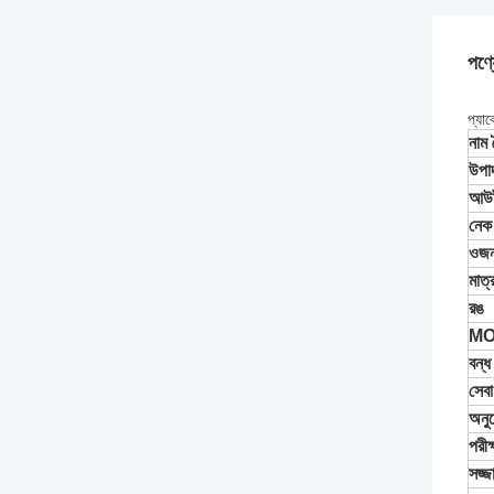
পণ্য
প্যা
নাম 
উপা
আউট
নেক
ওজ
মাত্
রঙ
M
বন্ধ
সেবা
অনু
পরীক
সজ্জ