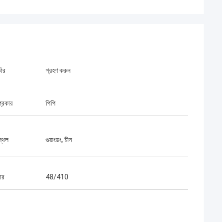
ডার
গ্রহণ করুন
প্রকার
পিপি
স্থল
গুয়াংডং, চীন
ার
48/410