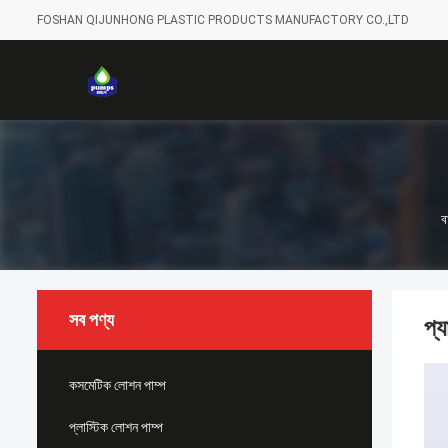
FOSHAN QIJUNHONG PLASTIC PRODUCTS MANUFACTORY CO.,LTD
ব
সব পণ্য
প্
কসমেটিক লোশন পাম্প
প্লাস্টিক লোশন পাম্প