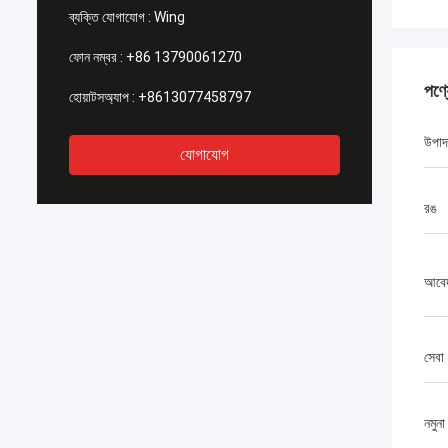
ব্যক্তি যোগাযোগ :
Wing
ফোন নম্বর :
+86 13790061270
পণ্
হোয়াটসঅ্যাপ :
+8613077458797
উপাদ
যোগাযোগ
রঙ
আবে
সেবা
নমুনা