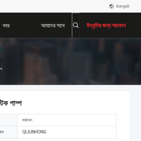
Bengali
খবর
আমাদের সাথে
উদ্ধৃতির জন্য আবেদন
যোগাযোগ করুন
্প
টিক পাম্প
গুয়াংডং
নাম
QIJUNHONG