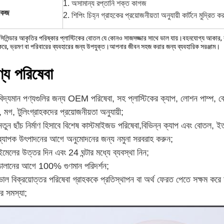
1. অসামান্য রপ্তানি শক্ত কাগজ
াকেজ
2. শিপিং চিহ্ন গ্রাহকের প্রয়োজনীয়তা অনুযায়ী কার্টনে মুদ্রিত ক
দর সিলিন্ডার আকৃতির পরিষ্কার প্লাস্টিকের বোতল যে কোনও সাজসজ্জার সাথে ভাল যায়।বহনযোগ্য আকার, 
করে, ভ্রমণ বা পরিবারের ব্যবহারের জন্য উপযুক্ত।আপনার জীবন সহজ করার জন্য ব্যবহারিক সরঞ্জাম।
্য পরিষেবা
বিদ্যমান পণ্যগুলির জন্য OEM পরিষেবা, সহ
প্লাস্টিকের ক্যাপ, লোশন পাম্প, 
 মগ, টুলিং
গ্রাহকদের প্রয়োজনীয়তা অনুযায়ী;
তুন ছাঁচ নির্মাণ হিসাবে বিশেষ কাস্টমাইজড পরিষেবা,
বিভিন্ন ক্যাপ এবং বোতল
, ইত
ব্যাপক উৎপাদনের আগে অনুমোদনের জন্য নমুনা সরবরাহ করুন;
ইমেলের উত্তর দিন এবং 24 ঘন্টার মধ্যে ব্যবস্থা নিন;
চালানের আগে 100% গুণমান পরিদর্শন;
ভাল বিক্রয়োত্তর পরিষেবা গ্রাহককে প্রতিস্থাপন বা অর্থ ফেরত পেতে সক্ষম করে
র সমস্যা;