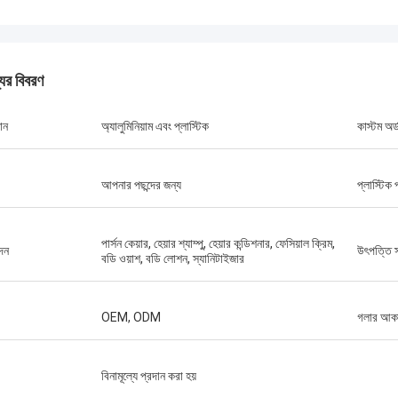
যের বিবরণ
ান
অ্যালুমিনিয়াম এবং প্লাস্টিক
কাস্টম অর্
আপনার পছন্দের জন্য
প্লাস্টিক 
পার্সন কেয়ার, হেয়ার শ্যাম্পু, হেয়ার কন্ডিশনার, ফেসিয়াল ক্রিম,
দন
উৎপত্তি 
বডি ওয়াশ, বডি লোশন, স্যানিটাইজার
OEM, ODM
গলার আক
বিনামূল্যে প্রদান করা হয়