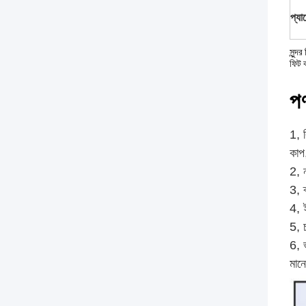
প্য
সুন্
ফিট 
পণ
1, 
কাপ,
2, ন
3, 
4, 
5, 
6, 
মানে