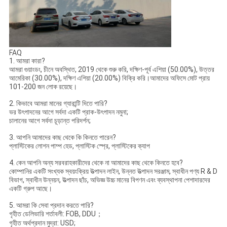
FAQ
1. আমরা কারা?
আমরা গুয়াংডং, চীনে অবস্থিত, 2019 থেকে শুরু করি, দক্ষিণ-পূর্ব এশিয়া (50.00%), উত্তর
আমেরিকা (30.00%), দক্ষিণ এশিয়া (20.00%) বিক্রি করি।আমাদের অফিসে মোট প্রায়
101-200 জন লোক রয়েছে।
2. কিভাবে আমরা মানের গ্যারান্টি দিতে পারি?
ভর উৎপাদনের আগে সর্বদা একটি প্রাক-উৎপাদন নমুনা;
চালানের আগে সর্বদা চূড়ান্ত পরিদর্শন;
3. আপনি আমাদের কাছ থেকে কি কিনতে পারেন?
প্লাস্টিকের লোশন পাম্প হেড, প্লাস্টিক স্প্রে, প্লাস্টিকের ক্যাপ
4. কেন আপনি অন্য সরবরাহকারীদের থেকে না আমাদের কাছ থেকে কিনতে হবে?
কোম্পানির একটি সংখ্যক স্বয়ংক্রিয় উত্পাদন লাইন, উন্নত উত্পাদন সরঞ্জাম, স্বাধীন পণ্য R & D
বিভাগ, স্বাধীন উন্নয়ন, উত্পাদন ছাঁচ, অভিজ্ঞ উচ্চ মানের বিপণন এবং ব্যবস্থাপনা পেশাদারদের
একটি গ্রুপ আছে।
5. আমরা কি সেবা প্রদান করতে পারি?
গৃহীত ডেলিভারি শর্তাবলী: FOB, DDU；
গৃহীত অর্থপ্রদান মুদ্রা: USD;