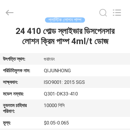
QIJUNHONG
PLASTIC
PRODUCTS
MANUFACTORY
CO.,LTD.
প্লাস্টিক লোশন পাম্প
All
Rights
24 410 গোল্ড স্লাইভার ডিসপেনসার
বাড়ি
Reserved.
লোশন ক্রিম পাম্প 4ml/t ডোজ
পণ্য
উৎপত্তি স্থল:
গুয়াংডং
ভিআর
পরিচিতিমুলক নাম:
QIJUNHONG
শো
সাক্ষ্যদান:
ISO9001: 2015 SGS
মডেল নম্বার:
Q301-DK33-410
আমাদের
ন্যূনতম চাহিদার
10000 পিসি
সম্পর্কে
পরিমাণ:
মূল্য:
$0.05-0.065
কারখানা