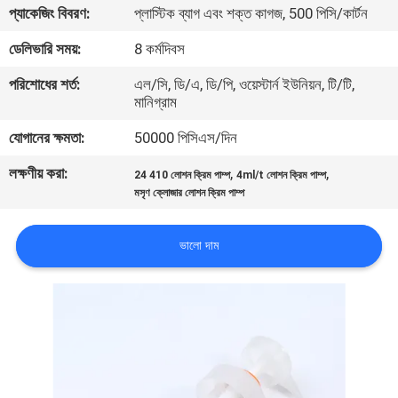
প্যাকেজিং বিবরণ:
প্লাস্টিক ব্যাগ এবং শক্ত কাগজ, 500 পিসি/কার্টন
পরিদর্শন
ডেলিভারি সময়:
8 কর্মদিবস
গুণমান
পরিশোধের শর্ত:
এল/সি, ডি/এ, ডি/পি, ওয়েস্টার্ন ইউনিয়ন, টি/টি,
মানিগ্রাম
নিয়ন্ত্রণ
যোগানের ক্ষমতা:
50000 পিসিএস/দিন
আমাদের
লক্ষণীয় করা:
,
,
24 410 লোশন ক্রিম পাম্প
4ml/t লোশন ক্রিম পাম্প
সাথে
মসৃণ ক্লোজার লোশন ক্রিম পাম্প
যোগাযোগ
ভালো দাম
খবর
একটি
উদ্ধৃতি