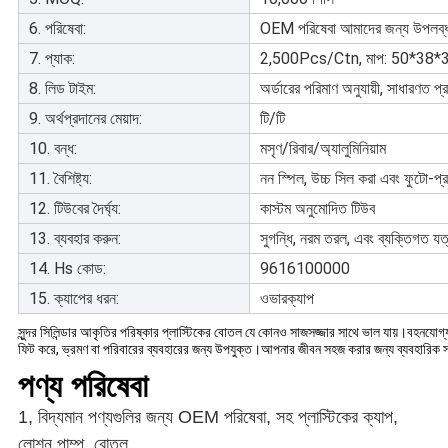
6. পরিষেবা:
OEM পরিষেবা আমাদের জন্য উপলব্
7. প্যাক:
2,500Pcs/Ctn, মাপ: 50*38*3
8. লিড টাইম:
অর্ডারের পরিমাণ অনুযায়ী, সাধারণত প
9. অর্থপ্রদানের মেয়াদ:
টি/টি
10. বন্ধ:
মসৃণ/রিবার/অ্যালুমিনিয়াম
11. বৈশিষ্ট্য:
নন স্পিল, উচ্চ সিল করা এবং ফুটো-প্
12. টিউবের দৈর্ঘ্য:
কাস্টম অনুমোদিত টিউব
13. ব্যবহার করুন:
সুগন্ধি, নরম তরল, এবং ব্যক্তিগত যত
14. Hs কোড:
9616100000
15. ক্যাপের ধরন:
ওভারক্যাপ
সুন্দর সিলিন্ডার আকৃতির পরিষ্কার প্লাস্টিকের বোতল যে কোনও সাজসজ্জার সাথে ভাল যায়।বহনযোগ
ফিট করে, ভ্রমণ বা পরিবারের ব্যবহারের জন্য উপযুক্ত।আপনার জীবন সহজ করার জন্য ব্যবহারিক স
পণ্য পরিষেবা
1, বিদ্যমান পণ্যগুলির জন্য OEM পরিষেবা, সহ
প্লাস্টিকের ক্যাপ,
লোশন পাম্প, বোতল
,