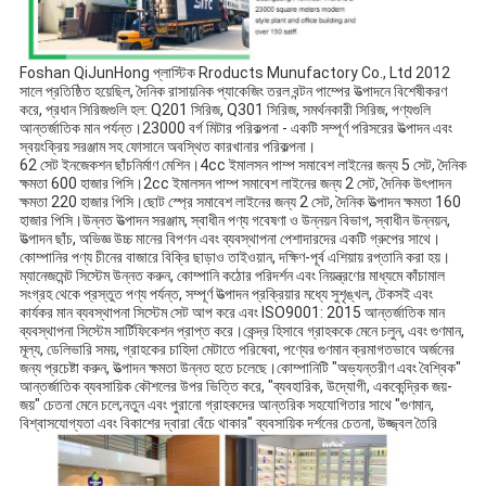
Foshan QiJunHong প্লাস্টিক Rroducts Munufactory Co., Ltd 2012 
সালে প্রতিষ্ঠিত হয়েছিল, দৈনিক রাসায়নিক প্যাকেজিং তরল বন্টন পাম্পের উত্পাদনে বিশেষীকরণ 
করে, প্রধান সিরিজগুলি হল: Q201 সিরিজ, Q301 সিরিজ, সমর্থনকারী সিরিজ, পণ্যগুলি 
আন্তর্জাতিক মান পর্যন্ত।23000 বর্গ মিটার পরিকল্পনা - একটি সম্পূর্ণ পরিসরের উত্পাদন এবং 
স্বয়ংক্রিয় সরঞ্জাম সহ ফোসানে অবস্থিত কারখানার পরিকল্পনা।
62 সেট ইনজেকশন ছাঁচনির্মাণ মেশিন।4cc ইমালসন পাম্প সমাবেশ লাইনের জন্য 5 সেট, দৈনিক 
ক্ষমতা 600 হাজার পিসি।2cc ইমালসন পাম্প সমাবেশ লাইনের জন্য 2 সেট, দৈনিক উৎপাদন 
ক্ষমতা 220 হাজার পিসি।ছোট স্প্রে সমাবেশ লাইনের জন্য 2 সেট, দৈনিক উত্পাদন ক্ষমতা 160 
হাজার পিসি।উন্নত উত্পাদন সরঞ্জাম, স্বাধীন পণ্য গবেষণা ও উন্নয়ন বিভাগ, স্বাধীন উন্নয়ন, 
উত্পাদন ছাঁচ, অভিজ্ঞ উচ্চ মানের বিপণন এবং ব্যবস্থাপনা পেশাদারদের একটি গ্রুপের সাথে।
কোম্পানির পণ্য চীনের বাজারে বিক্রি ছাড়াও তাইওয়ান, দক্ষিণ-পূর্ব এশিয়ায় রপ্তানি করা হয়।
ম্যানেজমেন্ট সিস্টেম উন্নত করুন, কোম্পানি কঠোর পরিদর্শন এবং নিয়ন্ত্রণের মাধ্যমে কাঁচামাল 
সংগ্রহ থেকে প্রস্তুত পণ্য পর্যন্ত, সম্পূর্ণ উত্পাদন প্রক্রিয়ার মধ্যে সুশৃঙ্খল, টেকসই এবং 
কার্যকর মান ব্যবস্থাপনা সিস্টেম সেট আপ করে এবং ISO9001: 2015 আন্তর্জাতিক মান 
ব্যবস্থাপনা সিস্টেম সার্টিফিকেশন প্রাপ্ত করে।কেন্দ্র হিসাবে গ্রাহককে মেনে চলুন, এবং গুণমান, 
মূল্য, ডেলিভারি সময়, গ্রাহকের চাহিদা মেটাতে পরিষেবা, পণ্যের গুণমান ক্রমাগতভাবে অর্জনের 
জন্য প্রচেষ্টা করুন, উত্পাদন ক্ষমতা উন্নত হতে চলেছে।কোম্পানিটি "অভ্যন্তরীণ এবং বৈশ্বিক" 
আন্তর্জাতিক ব্যবসায়িক কৌশলের উপর ভিত্তি করে, "ব্যবহারিক, উদ্যোগী, এককেন্দ্রিক জয়-
জয়" চেতনা মেনে চলে;নতুন এবং পুরানো গ্রাহকদের আন্তরিক সহযোগিতার সাথে "গুণমান, 
বিশ্বাসযোগ্যতা এবং বিকাশের দ্বারা বেঁচে থাকার" ব্যবসায়িক দর্শনের চেতনা, উজ্জ্বল তৈরি 