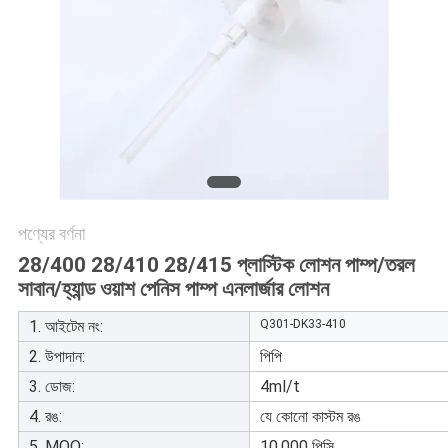
অনুরোধ
করুন
সাইট
ম্যাপ
PRIVACY
পণ্যের বর্ণনা
POLICY
28/400 28/410 28/415 প্লাস্টিক লোশন পাম্প/তরল
সাবান/হ্যান্ড ওয়াশ পেনিস পাম্প এনলার্জার লোশন
1. আইটেম নং:
Q301-DK33-410
2. উপাদান:
পিপি
3. ডোজ:
4ml/t
4. রঙ:
যে কোনো কাস্টম রঙ
5. MOQ:
10,000 পিসি