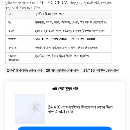
গৃহীত অর্থপ্রদানের ধরন: T/T, L/C, D/PD/A, মানিগ্রাম, ক্রেডিট কার্ড, পেপ্যাল;
কথ্য ভাষা: ইংরেজি, চাইনিজ
নাম
প্লাস্টিক ক্রিম লোশন পাম্প
রঙ
অ্যাম্বার, কমলা, সবুজ, পরিষ্কার, বেগুনি, নীল, লাল বা যেকোনো রঙ
ক্যাপ
ড্রপার, স্ক্রু ক্যাপ, পাম্প, চাইল্ডপ্রুফ ক্যাপ, ট্যাম্পার প্রুফ ক্যাপ
আয়তন
5ml 10ml 15ml 20ml 30ml 50ml 100ml
ব্যবহার
অপরিহার্য তেল, ম্যাসেজ তেল, এসপিএ, সিরাম স্কিনকেয়ার
সারফেস
ফ্রস্টেড, লেপ, সিল্ক-স্ক্রিন প্রিন্টিং, গরম স্ট্যাম্পিং
হস্তান্তর
24/415 প্লাস্টিক লোশন পাম্প
28 মিমি প্লাস্টিক লোশন পাম্প
24/410 প্লাস্টিক লোশন পাম্প
এর সেরা মূল্য পান
24 410 গোল্ড স্লাইভার ডিসপেনসার লোশন ক্রিম
পাম্প 4ml/t ডোজ