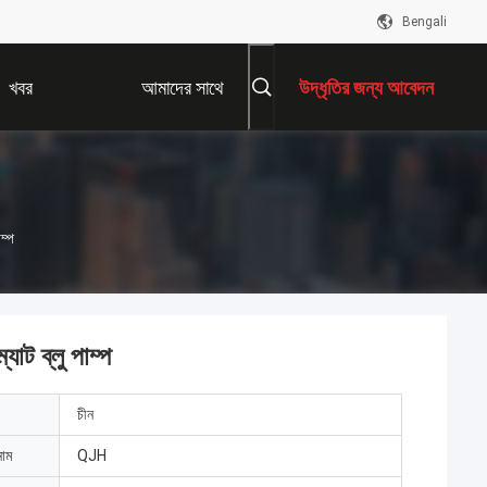
Bengali
খবর
আমাদের সাথে
উদ্ধৃতির জন্য আবেদন
যোগাযোগ করুন
ম্প
ট ব্লু পাম্প
চীন
নাম
QJH