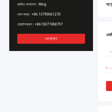
পণ্
ব্যক্তি যোগাযোগ :
Wing
ফোন নম্বর :
+86 13790061270
হোয়াটসঅ্যাপ :
+8613077458797
একটি
যোগাযোগ