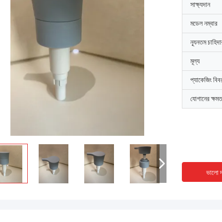
সাক্ষ্যদান
মডেল নম্বার
ন্যূনতম চাহিদ
মূল্য
প্যাকেজিং বিব
যোগানের ক্ষমত
ভালো দ