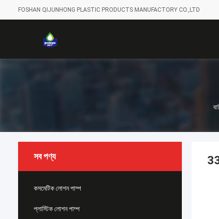
FOSHAN QIJUNHONG PLASTIC PRODUCTS MANUFACTORY CO.,LTD
বাড
সব পণ্য
33
কসমেটিক লোশন পাম্প
প্লাস্টিক লোশন পাম্প