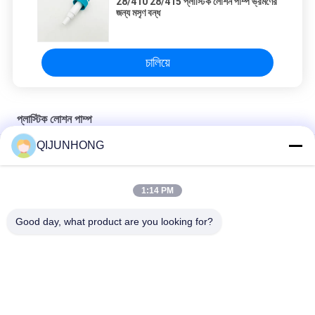
FAQ
1. আমরা কারা?
আমরা গুয়াংডং, চীনে অবস্থিত, 2019 থেকে শুরু করি, দক্ষিণ-পূর্ব এশিয়া (50.00%), উত্তর
আমেরিকা (30.00%), দক্ষিণ এশিয়া (20.00%) বিক্রি করি।আমাদের অফিসে মোট প্রায়
101-200 জন লোক রয়েছে।
2. কিভাবে আমরা মানের গ্যারান্টি দিতে পারি?
ভর উৎপাদনের আগে সর্বদা একটি প্রাক-উৎপাদন নমুনা;
চালানের আগে সর্বদা চূড়ান্ত পরিদর্শন;
3. আপনি আমাদের কাছ থেকে কি কিনতে পারেন?
প্লাস্টিকের লোশন পাম্প হেড, প্লাস্টিক স্প্রে, প্লাস্টিকের ক্যাপ
QIJUNHONG
4. কেন আপনি অন্য সরবরাহকারীদের থেকে না আমাদের কাছ থেকে কিনতে হবে?
কোম্পানির একটি সংখ্যক স্বয়ংক্রিয় উত্পাদন লাইন, উন্নত উত্পাদন সরঞ্জাম, স্বাধীন পণ্য R & D
বিভাগ, স্বাধীন উন্নয়ন, উত্পাদন ছাঁচ, অভিজ্ঞ উচ্চ মানের বিপণন এবং ব্যবস্থাপনা পেশাদারদের
1:14 PM
একটি গ্রুপ আছে।
5. আমরা কি সেবা প্রদান করতে পারি?
Good day, what product are you looking for?
গৃহীত ডেলিভারি শর্তাবলী: FOB, DDU；
গৃহীত অর্থপ্রদান মুদ্রা: USD;
গৃহীত অর্থপ্রদানের ধরন: T/T, L/C, D/PD/A, মানিগ্রাম, ক্রেডিট কার্ড, পেপ্যাল;
কথ্য ভাষা: ইংরেজি, চাইনিজ
24/415 প্লাস্টিক লোশন পাম্প
28 মিমি প্লাস্টিক লোশন পাম্প
24/410 প্লাস্টিক লোশন পাম্প