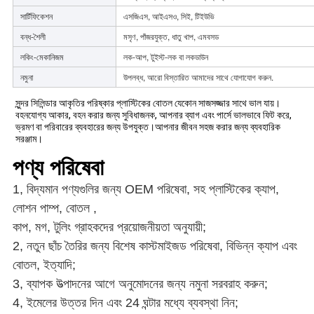
সার্টিফিকেশন
এসজিএস, আইএসও, সিই, টিইউভি
বন্ধ-শৈলী
মসৃণ, পাঁজরযুক্ত, ধাতু খাপ, এমবসড
লকিং-মেকানিজম
লক-আপ, টুইস্ট-লক বা লকডাউন
নমুনা
উপলব্ধ, আরো বিস্তারিত আমাদের সাথে যোগাযোগ করুন.
সুন্দর সিলিন্ডার আকৃতির পরিষ্কার প্লাস্টিকের বোতল যেকোন সাজসজ্জার সাথে ভাল যায়।
বহনযোগ্য আকার, বহন করার জন্য সুবিধাজনক, আপনার ব্যাগ এবং পার্সে ভালভাবে ফিট করে, 
ভ্রমণ বা পরিবারের ব্যবহারের জন্য উপযুক্ত।আপনার জীবন সহজ করার জন্য ব্যবহারিক 
সরঞ্জাম।
পণ্য পরিষেবা
1, বিদ্যমান পণ্যগুলির জন্য OEM পরিষেবা, সহ
প্লাস্টিকের ক্যাপ,
লোশন পাম্প, বোতল
,
কাপ, মগ, টুলিং
গ্রাহকদের প্রয়োজনীয়তা অনুযায়ী;
2, নতুন ছাঁচ তৈরির জন্য বিশেষ কাস্টমাইজড পরিষেবা,
বিভিন্ন ক্যাপ এবং
বোতল
, ইত্যাদি;
3, ব্যাপক উত্পাদনের আগে অনুমোদনের জন্য নমুনা সরবরাহ করুন;
4, ইমেলের উত্তর দিন এবং 24 ঘন্টার মধ্যে ব্যবস্থা নিন;