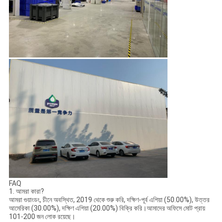
করে, প্রধান সিরিজগুলি হল: Q201 সিরিজ, Q301 সিরিজ, সমর্থনকারী সিরিজ, পণ্যগুলি 
আন্তর্জাতিক মান পর্যন্ত।23000 বর্গ মিটার পরিকল্পনা - একটি সম্পূর্ণ পরিসরের উত্পাদন এবং 
স্বয়ংক্রিয় সরঞ্জাম সহ ফোসানে অবস্থিত কারখানার পরিকল্পনা।
62 সেট ইনজেকশন ছাঁচনির্মাণ মেশিন।4cc ইমালসন পাম্প সমাবেশ লাইনের জন্য 5 সেট, দৈনিক 
ক্ষমতা 600 হাজার পিসি।2cc ইমালসন পাম্প সমাবেশ লাইনের জন্য 2 সেট, দৈনিক উৎপাদন 
ক্ষমতা 220 হাজার পিসি।ছোট স্প্রে সমাবেশ লাইনের জন্য 2 সেট, দৈনিক উত্পাদন ক্ষমতা 160 
হাজার পিসি।উন্নত উত্পাদন সরঞ্জাম, স্বাধীন পণ্য গবেষণা ও উন্নয়ন বিভাগ, স্বাধীন উন্নয়ন, 
উত্পাদন ছাঁচ, অভিজ্ঞ উচ্চ মানের বিপণন এবং ব্যবস্থাপনা পেশাদারদের একটি গ্রুপের সাথে।
কোম্পানির পণ্য চীনের বাজারে বিক্রি ছাড়াও তাইওয়ান, দক্ষিণ-পূর্ব এশিয়ায় রপ্তানি করা হয়।
ম্যানেজমেন্ট সিস্টেম উন্নত করুন, কোম্পানি কঠোর পরিদর্শন এবং নিয়ন্ত্রণের মাধ্যমে কাঁচামাল 
সংগ্রহ থেকে প্রস্তুত পণ্য পর্যন্ত, সম্পূর্ণ উত্পাদন প্রক্রিয়ার মধ্যে সুশৃঙ্খল, টেকসই এবং 
কার্যকর মান ব্যবস্থাপনা সিস্টেম সেট আপ করে এবং ISO9001: 2015 আন্তর্জাতিক মান 
ব্যবস্থাপনা সিস্টেম সার্টিফিকেশন প্রাপ্ত করে।কেন্দ্র হিসাবে গ্রাহককে মেনে চলুন, এবং গুণমান, 
মূল্য, ডেলিভারি সময়, গ্রাহকের চাহিদা মেটাতে পরিষেবা, পণ্যের গুণমান ক্রমাগতভাবে অর্জনের 
জন্য প্রচেষ্টা করুন, উত্পাদন ক্ষমতা উন্নত হতে চলেছে।কোম্পানিটি "অভ্যন্তরীণ এবং বৈশ্বিক" 
আন্তর্জাতিক ব্যবসায়িক কৌশলের উপর ভিত্তি করে, "ব্যবহারিক, উদ্যোগী, এককেন্দ্রিক জয়-
জয়" চেতনা মেনে চলে;নতুন এবং পুরানো গ্রাহকদের আন্তরিক সহযোগিতার সাথে "গুণমান, 
বিশ্বাসযোগ্যতা এবং বিকাশের দ্বারা বেঁচে থাকার" ব্যবসায়িক দর্শনের চেতনা, উজ্জ্বল তৈরি 
করে।