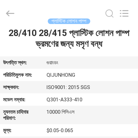
QIJUNHONG
PLASTIC
PRODUCTS
MANUFACTORY
CO.,LTD.
প্লাস্টিক লোশন পাম্প
All
Rights
28/410 28/415 প্লাস্টিক লোশন পাম্প
বাড়ি
Reserved.
ভ্রমণের জন্য মসৃণ বন্ধ
পণ্য
উৎপত্তি স্থল:
গুয়াংডং
ভিআর
পরিচিতিমুলক নাম:
QIJUNHONG
শো
সাক্ষ্যদান:
ISO9001: 2015 SGS
মডেল নম্বার:
Q301-A333-410
আমাদের
ন্যূনতম চাহিদার
10000 পিসিএস
সম্পর্কে
পরিমাণ:
মূল্য:
$0.05-0.065
কারখানা