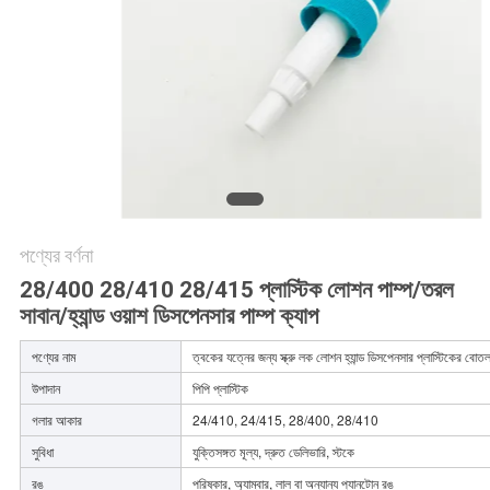
অনুরোধ
করুন
সাইট
ম্যাপ
PRIVACY
পণ্যের বর্ণনা
POLICY
28/400 28/410 28/415 প্লাস্টিক লোশন পাম্প/তরল
সাবান/হ্যান্ড ওয়াশ ডিসপেনসার পাম্প ক্যাপ
পণ্যের নাম
ত্বকের যত্নের জন্য স্ক্রু লক লোশন হ্যান্ড ডিসপেনসার প্লাস্টিকের বোতল
উপাদান
পিপি প্লাস্টিক
গলার আকার
24/410, 24/415, 28/400, 28/410
সুবিধা
যুক্তিসঙ্গত মূল্য, দ্রুত ডেলিভারি, স্টকে
রঙ
পরিষ্কার, অ্যাম্বার, লাল বা অন্যান্য প্যানটোন রঙ