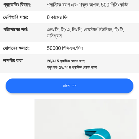
প্যাকেজিং বিবরণ:
প্লাস্টিক ব্যাগ এবং শক্ত কাগজ, 500 পিসি/কার্টন
পরিদর্শন
ডেলিভারি সময়:
8 কাজের দিন
গুণমান
পরিশোধের শর্ত:
এল/সি, ডি/এ, ডি/পি, ওয়েস্টার্ন ইউনিয়ন, টি/টি,
মানিগ্রাম
নিয়ন্ত্রণ
যোগানের ক্ষমতা:
50000 পিসিএস/দিন
আমাদের
লক্ষণীয় করা:
,
28/415 প্লাস্টিক লোশন পাম্প
সাথে
মসৃণ বন্ধ 28/410 প্লাস্টিক লোশন পাম্প
যোগাযোগ
ভালো দাম
খবর
একটি
উদ্ধৃতি