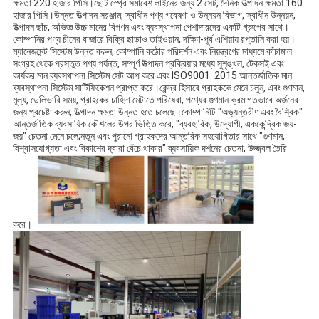
কাস্টমাইজড প্রক্রিয়া:
১ম ধাপ: আপনার প্রয়োজনীয়তা দেখান।
2য় ধাপ: আমরা নমুনা খসড়া বা রেফার ছবি সহ আপনার কাছ থেকে ধারণা এবং প্যাটার্ন বোঝার চেষ্টা করি।
3 ম ধাপ: নকশা, উপাদান এবং পৃষ্ঠ চিকিত্সা নিশ্চিত করার পরে উদ্ধৃতি অফার.
4 ম ধাপ: অনুমোদনের জন্য নমুনা তৈরি করুন।
5ম ধাপ: আমানত প্রাপ্তির পরে উত্পাদনের ব্যবস্থা করুন,
একই সময়ে
, আমাদের আপনাকে শিপিং মার্ক দিন।
6ম ধাপ: চূড়ান্ত অর্থপ্রদান পাওয়ার পর চালানের ব্যবস্থা করুন।
7ম ধাপ: পণ্য পাঠানো হয়.
8ম ধাপ: আপনি পণ্য গ্রহণ করুন.
Foshan QiJunHong প্লাস্টিক Rroducts Munufactory Co., Ltd 2012 
সালে প্রতিষ্ঠিত হয়েছিল, দৈনিক রাসায়নিক প্যাকেজিং তরল বন্টন পাম্প উৎপাদনে বিশেষীকরণ 