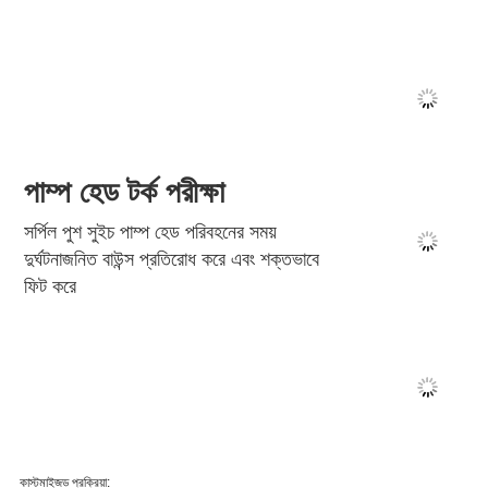
সহজে এবং দ্রুত তরল স্রাব টিপুন
প্রেস করা সহজ, বিল্ট-ইন স্প্রিং, তরল টিপতে স্বয়ংক্রিয়ভাবে 3-5 বার 
রিবাউন্ড
স্থিতিশীল liq
uid outp
ut
201 সিরিজের স্থিতিশীল স্রাব 2cc প্রতিবার
401 সিরিজ স্থিতিশীল আউটপুট 4cc প্রতিবার
টেকসই
≥3000 বার স্ট্রেন রেজিস্ট্যান্স কম্প্রেশন টেস্ট করার পর