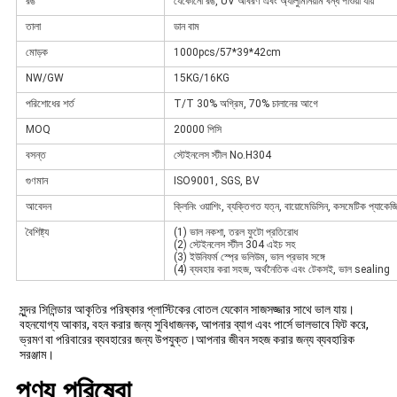
রঙ
যেকোনো রঙ, UV আবরণ এবং অ্যালুমিনিয়াম বন্ধ পাওয়া যায়
তালা
ডান বাম
মোড়ক
1000pcs/57*39*42cm
NW/GW
15KG/16KG
পরিশোধের শর্ত
T/T 30% অগ্রিম, 70% চালানের আগে
MOQ
20000 পিসি
বসন্ত
স্টেইনলেস স্টীল No.H304
গুণমান
ISO9001, SGS, BV
আবেদন
ক্লিনিং ওয়াশিং, ব্যক্তিগত যত্ন, বায়োমেডিসিন, কসমেটিক প্যাকেজিং,
বৈশিষ্ট্য
(1) ভাল নকশা, তরল ফুটো প্রতিরোধ
(2) স্টেইনলেস স্টীল 304 এইচ সহ
(3) ইউনিফর্ম স্প্রে ভলিউম, ভাল প্রভাব সঙ্গে
(4) ব্যবহার করা সহজ, অর্থনৈতিক এবং টেকসই, ভাল sealing
সুন্দর সিলিন্ডার আকৃতির পরিষ্কার প্লাস্টিকের বোতল যেকোন সাজসজ্জার সাথে ভাল যায়।
বহনযোগ্য আকার, বহন করার জন্য সুবিধাজনক, আপনার ব্যাগ এবং পার্সে ভালভাবে ফিট করে, 
ভ্রমণ বা পরিবারের ব্যবহারের জন্য উপযুক্ত।আপনার জীবন সহজ করার জন্য ব্যবহারিক 
সরঞ্জাম।
পণ্য পরিষেবা