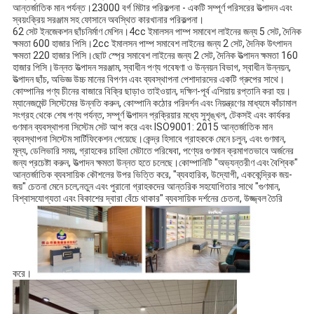
আন্তর্জাতিক মান পর্যন্ত।23000 বর্গ মিটার পরিকল্পনা - একটি সম্পূর্ণ পরিসরের উত্পাদন এবং 
স্বয়ংক্রিয় সরঞ্জাম সহ ফোসানে অবস্থিত কারখানার পরিকল্পনা।
62 সেট ইনজেকশন ছাঁচনির্মাণ মেশিন।4cc ইমালসন পাম্প সমাবেশ লাইনের জন্য 5 সেট, দৈনিক 
ক্ষমতা 600 হাজার পিসি।2cc ইমালসন পাম্প সমাবেশ লাইনের জন্য 2 সেট, দৈনিক উৎপাদন 
ক্ষমতা 220 হাজার পিসি।ছোট স্প্রে সমাবেশ লাইনের জন্য 2 সেট, দৈনিক উত্পাদন ক্ষমতা 160 
হাজার পিসি।উন্নত উত্পাদন সরঞ্জাম, স্বাধীন পণ্য গবেষণা ও উন্নয়ন বিভাগ, স্বাধীন উন্নয়ন, 
উত্পাদন ছাঁচ, অভিজ্ঞ উচ্চ মানের বিপণন এবং ব্যবস্থাপনা পেশাদারদের একটি গ্রুপের সাথে।
কোম্পানির পণ্য চীনের বাজারে বিক্রি ছাড়াও তাইওয়ান, দক্ষিণ-পূর্ব এশিয়ায় রপ্তানি করা হয়।
ম্যানেজমেন্ট সিস্টেমের উন্নতি করুন, কোম্পানি কঠোর পরিদর্শন এবং নিয়ন্ত্রণের মাধ্যমে কাঁচামাল 
সংগ্রহ থেকে শেষ পণ্য পর্যন্ত, সম্পূর্ণ উত্পাদন প্রক্রিয়ার মধ্যে সুশৃঙ্খল, টেকসই এবং কার্যকর 
গুণমান ব্যবস্থাপনা সিস্টেম সেট আপ করে এবং ISO9001: 2015 আন্তর্জাতিক মান 
ব্যবস্থাপনা সিস্টেম সার্টিফিকেশন পেয়েছে।কেন্দ্র হিসাবে গ্রাহককে মেনে চলুন, এবং গুণমান, 
মূল্য, ডেলিভারি সময়, গ্রাহকের চাহিদা মেটাতে পরিষেবা, পণ্যের গুণমান ক্রমাগতভাবে অর্জনের 
জন্য প্রচেষ্টা করুন, উত্পাদন ক্ষমতা উন্নত হতে চলেছে।কোম্পানিটি "অভ্যন্তরীণ এবং বৈশ্বিক" 
আন্তর্জাতিক ব্যবসায়িক কৌশলের উপর ভিত্তি করে, "ব্যবহারিক, উদ্যোগী, এককেন্দ্রিক জয়-
জয়" চেতনা মেনে চলে;নতুন এবং পুরানো গ্রাহকদের আন্তরিক সহযোগিতার সাথে "গুণমান, 
বিশ্বাসযোগ্যতা এবং বিকাশের দ্বারা বেঁচে থাকার" ব্যবসায়িক দর্শনের চেতনা, উজ্জ্বল তৈরি 
করে।