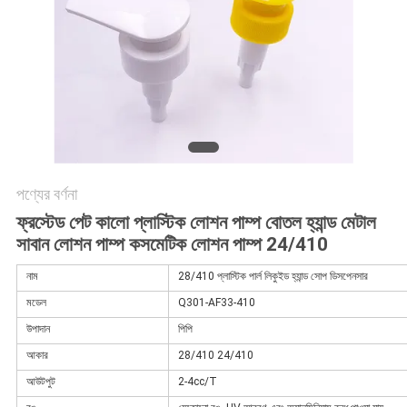
অনুরোধ
করুন
সাইট
ম্যাপ
PRIVACY
পণ্যের বর্ণনা
POLICY
ফ্রস্টেড পেট কালো প্লাস্টিক লোশন পাম্প বোতল হ্যান্ড মেটাল
সাবান লোশন পাম্প কসমেটিক লোশন পাম্প 24/410
নাম
28/410 প্লাস্টিক পার্ল লিকুইড হ্যান্ড সোপ ডিসপেনসার
মডেল
Q301-AF33-410
উপাদান
পিপি
আকার
28/410 24/410
আউটপুট
2-4cc/T