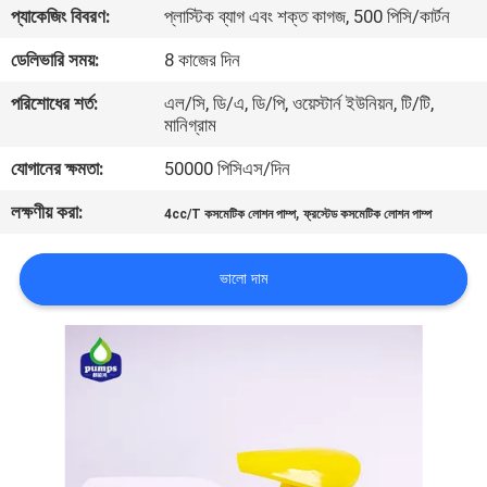
প্যাকেজিং বিবরণ:
প্লাস্টিক ব্যাগ এবং শক্ত কাগজ, 500 পিসি/কার্টন
পরিদর্শন
ডেলিভারি সময়:
8 কাজের দিন
গুণমান
পরিশোধের শর্ত:
এল/সি, ডি/এ, ডি/পি, ওয়েস্টার্ন ইউনিয়ন, টি/টি,
মানিগ্রাম
নিয়ন্ত্রণ
যোগানের ক্ষমতা:
50000 পিসিএস/দিন
আমাদের
লক্ষণীয় করা:
,
4cc/T কসমেটিক লোশন পাম্প
ফ্রস্টেড কসমেটিক লোশন পাম্প
সাথে
যোগাযোগ
ভালো দাম
খবর
একটি
উদ্ধৃতি