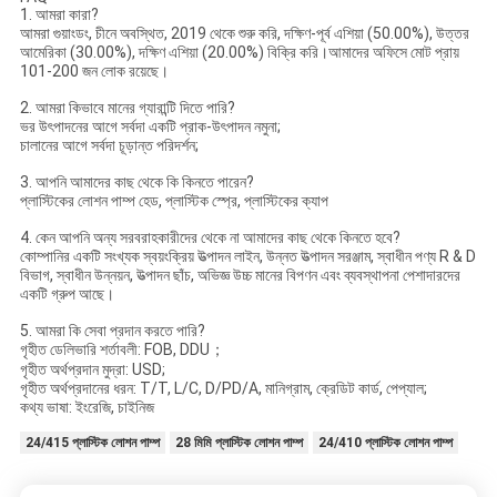
1. আমরা কারা?
আমরা গুয়াংডং, চীনে অবস্থিত, 2019 থেকে শুরু করি, দক্ষিণ-পূর্ব এশিয়া (50.00%), উত্তর
আমেরিকা (30.00%), দক্ষিণ এশিয়া (20.00%) বিক্রি করি।আমাদের অফিসে মোট প্রায়
101-200 জন লোক রয়েছে।
2. আমরা কিভাবে মানের গ্যারান্টি দিতে পারি?
ভর উৎপাদনের আগে সর্বদা একটি প্রাক-উৎপাদন নমুনা;
চালানের আগে সর্বদা চূড়ান্ত পরিদর্শন;
3. আপনি আমাদের কাছ থেকে কি কিনতে পারেন?
প্লাস্টিকের লোশন পাম্প হেড, প্লাস্টিক স্প্রে, প্লাস্টিকের ক্যাপ
4. কেন আপনি অন্য সরবরাহকারীদের থেকে না আমাদের কাছ থেকে কিনতে হবে?
কোম্পানির একটি সংখ্যক স্বয়ংক্রিয় উত্পাদন লাইন, উন্নত উত্পাদন সরঞ্জাম, স্বাধীন পণ্য R & D
বিভাগ, স্বাধীন উন্নয়ন, উত্পাদন ছাঁচ, অভিজ্ঞ উচ্চ মানের বিপণন এবং ব্যবস্থাপনা পেশাদারদের
একটি গ্রুপ আছে।
5. আমরা কি সেবা প্রদান করতে পারি?
গৃহীত ডেলিভারি শর্তাবলী: FOB, DDU；
গৃহীত অর্থপ্রদান মুদ্রা: USD;
গৃহীত অর্থপ্রদানের ধরন: T/T, L/C, D/PD/A, মানিগ্রাম, ক্রেডিট কার্ড, পেপ্যাল;
কথ্য ভাষা: ইংরেজি, চাইনিজ
24/415 প্লাস্টিক লোশন পাম্প
28 মিমি প্লাস্টিক লোশন পাম্প
24/410 প্লাস্টিক লোশন পাম্প