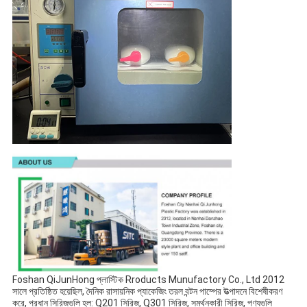
Foshan QiJunHong প্লাস্টিক Rroducts Munufactory Co., Ltd 2012 
সালে প্রতিষ্ঠিত হয়েছিল, দৈনিক রাসায়নিক প্যাকেজিং তরল বন্টন পাম্পের উত্পাদনে বিশেষীকরণ 
করে, প্রধান সিরিজগুলি হল: Q201 সিরিজ, Q301 সিরিজ, সমর্থনকারী সিরিজ, পণ্যগুলি 