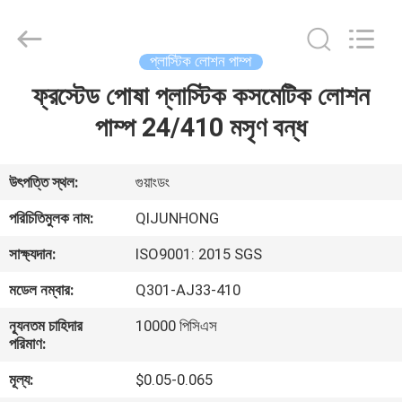
QIJUNHONG
PLASTIC
PRODUCTS
MANUFACTORY
CO.,LTD.
প্লাস্টিক লোশন পাম্প
All
Rights
ফ্রস্টেড পোষা প্লাস্টিক কসমেটিক লোশন
বাড়ি
Reserved.
পাম্প 24/410 মসৃণ বন্ধ
পণ্য
উৎপত্তি স্থল:
গুয়াংডং
ভিআর
পরিচিতিমুলক নাম:
QIJUNHONG
শো
সাক্ষ্যদান:
ISO9001: 2015 SGS
মডেল নম্বার:
Q301-AJ33-410
আমাদের
ন্যূনতম চাহিদার
10000 পিসিএস
সম্পর্কে
পরিমাণ:
মূল্য:
$0.05-0.065
কারখানা