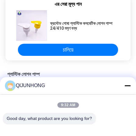
এর সেরা মূল্য পান
ফ্রস্টেড পোষা প্লাস্টিক কসমেটিক লোশন পাম্প
24/410 মসৃণ বন্ধ
চালিয়ে
প্লাস্টিক লোশন পাম্প
QIJUNHONG
4ml ডোজ সহ 33/410 ডিশ ওয়াশিং লিকুইড ডিসপেনসার সবুজ রঙ
পিপি জুস মধু সিরাপ পানীয় গ্যালন 33/410 ডিসপেনসর পাম্প বড় ডোজ খাদ্য গ্রেড
9:32 AM
33/410 ভাল মানের লোশন পাম্প 4CC লোশন বোতল জন্য ম্যাট ব্লু পাম্প
Good day, what product are you looking for?
সব