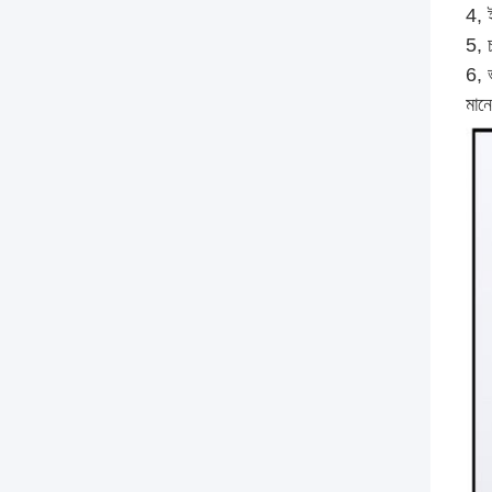
4, 
5, 
6, 
মানে