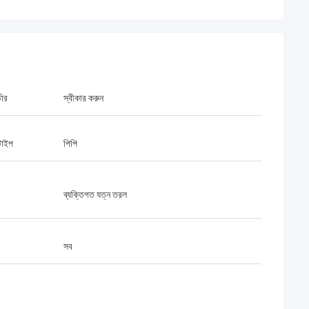
ডার
স্বীকার করুন
 টাইপ
পিপি
ব্যক্তিগত যত্ন তরল
সব