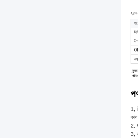
হ্যান
পণ
টা
উপ
O
নমু
সুন্
পরি
পণ
1, 
কাপ
2, 
3, 