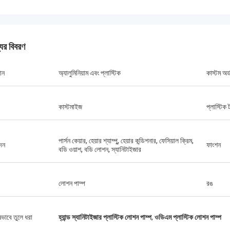
যের বিবরণ
ান
অ্যালুমিনিয়াম এবং প্লাস্টিক
কাস্টম অর্
কাস্টমাইজ
প্লাস্টিক
পার্সন কেয়ার, হেয়ার শ্যাম্পু, হেয়ার কন্ডিশনার, ফেসিয়াল ক্রিম,
দন
ফাংশন
বডি ওয়াশ, বডি লোশন, স্যানিটাইজার
লোশন পাম্প
রঙ
ষভাবে তুলে ধরা
হ্যান্ড স্যানিটাইজার প্লাস্টিক লোশন পাম্প
,
ওডিএম প্লাস্টিক লোশন পাম্প