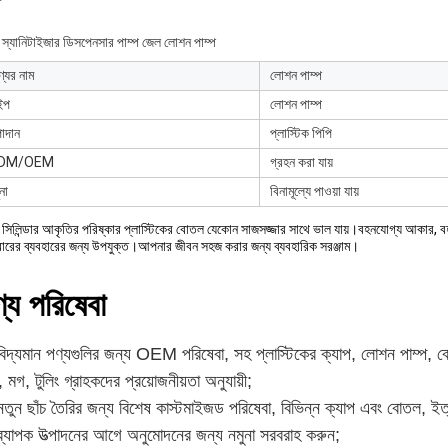
্ড স্যানিটাইজার ডিসপেনসার পাম্প জেল লোশন পাম্প
্যের নাম
লোশন পাম্প
ইপ
লোশন পাম্প
াদান
প্লাস্টিক পিপি
DM/OEM
গ্রহন করা যায়
না
বিনামূল্যে পাওয়া যায়
দর সিলিন্ডার আকৃতির পরিষ্কার প্লাস্টিকের বোতল যেকোন সাজসজ্জার সাথে ভাল যায়।বহনযোগ্য আকার, বহ
বারের ব্যবহারের জন্য উপযুক্ত।আপনার জীবন সহজ করার জন্য ব্যবহারিক সরঞ্জাম।
্য পরিষেবা
বিদ্যমান পণ্যগুলির জন্য OEM পরিষেবা, সহ
প্লাস্টিকের ক্যাপ, লোশন পাম্প, 
, মগ, টুলিং
গ্রাহকদের প্রয়োজনীয়তা অনুযায়ী;
নতুন ছাঁচ তৈরির জন্য বিশেষ কাস্টমাইজড পরিষেবা,
বিভিন্ন ক্যাপ এবং বোতল
, ইত
ব্যাপক উত্পাদনের আগে অনুমোদনের জন্য নমুনা সরবরাহ করুন;