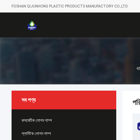
FOSHAN QIJUNHONG PLASTIC PRODUCTS MANUFACTORY CO.,LTD
বা
সব পণ্য
পর
কসমেটিক লোশন পাম্প
প্লাস্টিক লোশন পাম্প