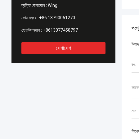
ব্যক্তি যোগাযোগ :
Wing
ফোন নম্বর :
+86 13790061270
পণ্
হোয়াটসঅ্যাপ :
+8613077458797
উপাদ
যোগাযোগ
রঙ
আবে
নাম
বিশে