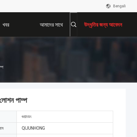
Bengali
খবর
আমাদের সাথে
উদ্ধৃতির জন্য আবেদন
যোগাযোগ করুন
ম্প
 লোশন পাম্প
গুয়াংডং
নাম
QIJUNHONG