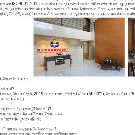
ে এবং ISO9001: 2015 আন্তর্জাতিক মান ব্যবস্থাপনা সিস্টেম সার্টিফিকেশন পেয়েছে।কেন্দ্র হিসাবে গ্
বা, পণ্যের গুণমান ক্রমাগতভাবে অর্জনের জন্য প্রচেষ্টা করুন, উত্পাদন ক্ষমতা উন্নত হতে চলেছে।কোম্
হারিক, উদ্যোগী, এককেন্দ্রিক জয়-জয়" চেতনা মেনে চলে;নতুন এবং পুরানো গ্রাহকদের আন্তরিক সহযোগিতার
া, উজ্জ্বল তৈরি করে।
Q
মরা কারা?
 গুয়াংডং, চীনে অবস্থিত, 2019 থেকে শুরু করি, দক্ষিণ-পূর্ব এশিয়া (50.00%), উত্তর আমেরিকা 
জন লোক রয়েছে।
রা কিভাবে মানের গ্যারান্টি দিতে পারি?
ৎপাদনের আগে সর্বদা একটি প্রাক-উৎপাদন নমুনা;
ের আগে সর্বদা চূড়ান্ত পরিদর্শন;
পনি আমাদের কাছ থেকে কি কিনতে পারেন?
্টিকের লোশন পাম্প হেড, প্লাস্টিক স্প্রে, প্লাস্টিকের ক্যাপ