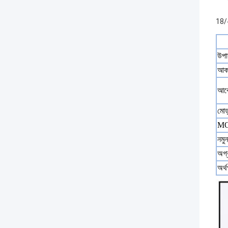
18/
উপা
আক
আব
মোড
M
নমুন
অগ্
অর্থ