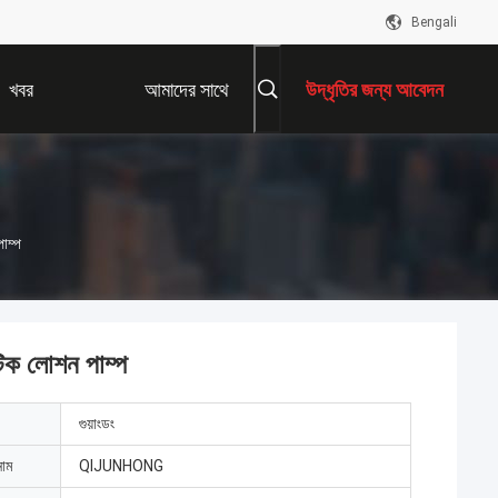
Bengali
খবর
আমাদের সাথে
উদ্ধৃতির জন্য আবেদন
যোগাযোগ করুন
াম্প
ক লোশন পাম্প
গুয়াংডং
নাম
QIJUNHONG