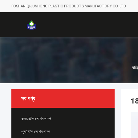
FOSHAN QIJUNHONG PLASTIC PRODUCTS MANUFACTORY CO.,LTD
বাড়
সব পণ্য
18
কসমেটিক লোশন পাম্প
প্লাস্টিক লোশন পাম্প