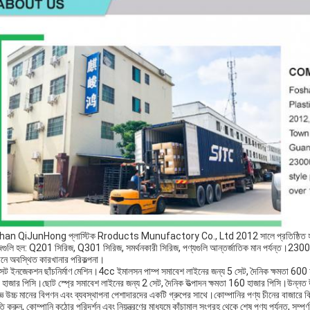
an QiJunHong প্লাস্টিক Rroducts Munufactory Co., Ltd 2012 সালে প্রতিষ্ঠিত হয়েছিল, দৈন
গুলি হল: Q201 সিরিজ, Q301 সিরিজ, সমর্থনকারী সিরিজ, পণ্যগুলি আন্তর্জাতিক মান পর্যন্ত।23000 বর্গ 
নে অবস্থিত কারখানার পরিকল্পনা।
েট ইনজেকশন ছাঁচনির্মাণ মেশিন।4cc ইমালসন পাম্প সমাবেশ লাইনের জন্য 5 সেট, দৈনিক ক্ষমতা 600 
াজার পিসি।ছোট স্প্রে সমাবেশ লাইনের জন্য 2 সেট, দৈনিক উত্পাদন ক্ষমতা 160 হাজার পিসি।উন্নত উত্পাদন
ঞ উচ্চ মানের বিপণন এবং ব্যবস্থাপনা পেশাদারদের একটি গ্রুপের সাথে।কোম্পানির পণ্য চীনের বাজারে বিক্রি 
ি করুন, কোম্পানি কঠোর পরিদর্শন এবং নিয়ন্ত্রণের মাধ্যমে কাঁচামাল সংগ্রহ থেকে শেষ পণ্য পর্যন্ত, সম্পূর্ণ