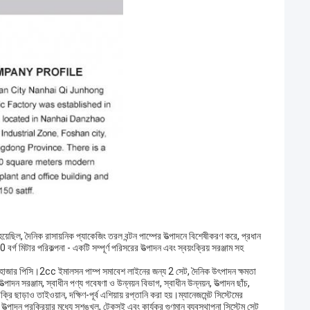
িক রাসায়নিক প্যাকেজিং তরল বন্টন পাম্পের উত্পাদনে বিশেষীকরণ করে, প্রধান 
মিটার পরিকল্পনা - একটি সম্পূর্ণ পরিসরের উত্পাদন এবং স্বয়ংক্রিয় সরঞ্জাম সহ 
হাজার পিসি।2cc ইমালসন পাম্প সমাবেশ লাইনের জন্য 2 সেট, দৈনিক উৎপাদন ক্ষমতা 
 সরঞ্জাম, স্বাধীন পণ্য গবেষণা ও উন্নয়ন বিভাগ, স্বাধীন উন্নয়ন, উত্পাদন ছাঁচ, 
ছাড়াও তাইওয়ান, দক্ষিণ-পূর্ব এশিয়ায় রপ্তানি করা হয়।ম্যানেজমেন্ট সিস্টেমের 
 উত্পাদন প্রক্রিয়ার মধ্যে সুশৃঙ্খল, টেকসই এবং কার্যকর গুণমান ব্যবস্থাপনা সিস্টেম সেট 