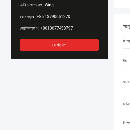
ব্যক্তি যোগাযোগ :
Wing
ফোন নম্বর :
+86 13790061270
পণ্
হোয়াটসঅ্যাপ :
+8613077458797
উপাদ
যোগাযোগ
রঙ
আবে
মোড়
বিশে