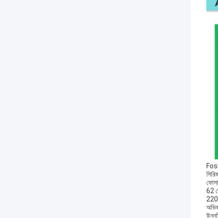
Fosh
সিরিজ
ফোসা
62 স
220 হ
অভিজ্
উন্নত