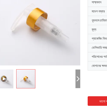
সাক্ষ্যদান
মডেল নম্বার
ন্যূনতম চাহিদ
মূল্য
প্যাকেজিং বিব
ডেলিভারি সময়
পরিশোধের শর্ত
যোগানের ক্ষমত
ভালো দ