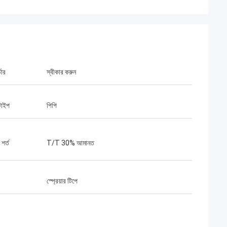
ডার
স্বীকার করুন
 টাইপ
পিপি
শর্ত
T/T 30% আমানত
স্প্রেয়ার টিপে