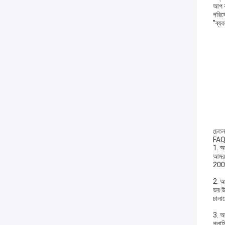
আপ কর
পরিষে
"ব্যব
চেতন
FA
1. আ
আমরা
200 
2. আম
ভর উ
চালান
3. আ
প্লাস