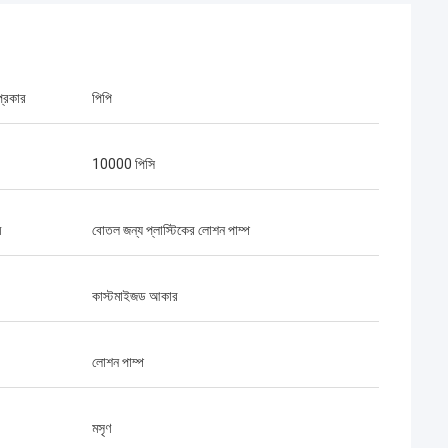
প্রকার
পিপি
10000 পিসি
ম
বোতল জন্য প্লাস্টিকের লোশন পাম্প
কাস্টমাইজড আকার
লোশন পাম্প
মসৃণ