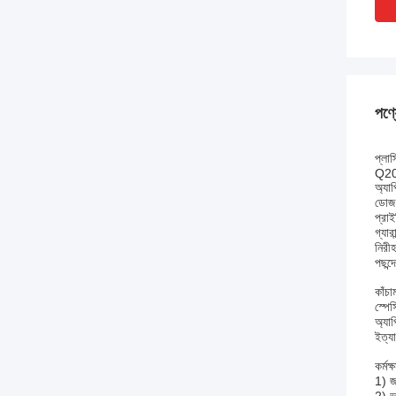
পণ্য
প্লা
Q2
অ্যা
ডোজ
প্রাই
গ্যার
নিরী
পছন্
কাঁচা
স্পে
অ্যাপ
ইত্যা
কর্মক্
1) জ