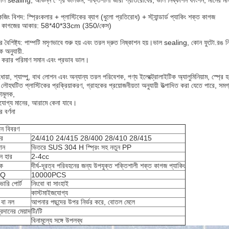
াল sealing, অভিন্ন স্প্রে ভলিউম, শক্তিশালী জারা প্রতিরোধের, ভাল নিষ্কাশন ফাংশন, মানের মান 
েজিং বিশদ: স্প্রিংকলার + প্লাস্টিকের ব্যাগ (ধুলো প্রতিরোধ) + স্ট্যান্ডার্ড প্যাকিং শক্ত কাগজ
ত কাগজের আকার: 58*40*33cm (350/কেস)
র বৈশিষ্ট্য: পাম্পটি মসৃণভাবে শুরু হয় এবং তরল দ্রুত নিষ্কাশন হয়।ভাল sealing, কোন ফুটো.রঙ নির
ক অনুযায়ী.
রে করার পরিমাণ সমান এবং প্রভাব ভাল।
োয়া, শ্যাম্পু, বাথ লোশন এবং অন্যান্য তরল পরিবেশক, পণ্য ইলেক্ট্রোলাইটিক অ্যালুমিনিয়াম, স্প্রে 
লৌহঘটিত প্লাস্টিকের প্রক্রিয়াকরণ, গ্রাহকের প্রয়োজনীয়তা অনুযায়ী উত্পাদিত করা যেতে পারে, সমগ্র
ষামূলক,
ভরযোগ্য মানের, আরামে কেনা যাবে।
র বর্ণনা
াদন বিবরণ
র
24/410 24/415 28/400 28/410 28/415
ান
ভিতরে SUS 304 H স্প্রিং সহ নতুন PP
মন হার
2-4cc
়ক
দীর্ঘ-দূরত্ব পরিবহনের জন্য উপযুক্ত শক্তিশালী শক্ত কাগজ প্যাকিং
Q
10000PCS
ভারি পোর্ট
নিংবো বা সাংহাই
কাস্টমাইজযোগ্য
্য বা নল
আপনার পছন্দের উপর নির্ভর করে, বোতল মেলে
্রদানের মেয়াদ
টি/টি
বিনামূল্যে সঙ্গে উপলব্ধ