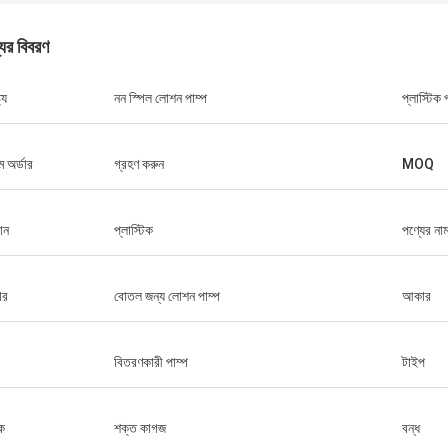
যের বিবরণ
ট্য
নন স্পিল লোশন পাম্প
প্লাস্টিক 
ম অর্ডার
গ্রহণ করুন
MOQ
ান
প্লাস্টিক
পণ্যের না
ার
বোতল জন্য লোশন পাম্প
আকার
বিতরণকারী পাম্প
টাইপ
ক
শক্ত কাগজ
বন্ধ