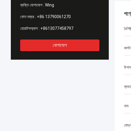
ব্যক্তি যোগাযোগ :
Wing
পণ্
ফোন নম্বর :
+86 13790061270
হোয়াটসঅ্যাপ :
+8613077458797
বৈশিষ্
যোগাযোগ
কাস্ট
উপাদ
ব্যবহ
নাম
মোড়