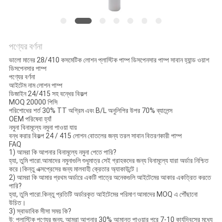
অনুরোধ
করুন
পণ্যের বর্ণনা
সাইট
ভালো মানের 28/410 কসমেটিক লোশন প্লাস্টিক পাম্প ডিসপেনসার পাম্প সাবান হ্যান্ড ওয়াশ
ম্যাপ
ডিসপেনসার পাম্প
পণ্যের বর্ণনা
আইটেম নাম
লোশন পাম্প
ডিজাইন
24/415 সহ বন্ধের বিকল্প
PRIVACY
MOQ
20000 পিসি
পরিশোধের শর্ত
30% TT অগ্রিম এবং B/L অনুলিপির উপর 70% ব্যালেন্স
POLICY
OEM পরিষেবা
হ্যাঁ
নমুনা
বিনামূল্যে নমুনা পাওয়া যায়
বন্ধ করার বিকল্প 24 / 415 লোশন বোতলের জন্য তরল সাবান বিতরণকারী পাম্প
FAQ
1) আমরা কি আপনার বিনামূল্যে নমুনা পেতে পারি?
হ্যা, তুমি পারো.আমাদের নমুনাগুলি শুধুমাত্র সেই গ্রাহকদের জন্য বিনামূল্যে যারা অর্ডার নিশ্চিত
করে।কিন্তু এক্সপ্রেসের জন্য মালবাহী ক্রেতার অ্যাকাউন্টে।
2) আমরা কি আমার প্রথম অর্ডারে একটি পাত্রে অনেকগুলি আইটেমের আকার একত্রিত করতে
পারি?
হ্যা, তুমি পারো.কিন্তু প্রতিটি অর্ডারকৃত আইটেমের পরিমাণ আমাদের MOQ এ পৌঁছানো
উচিত।
3) স্বাভাবিক সীসা সময় কি?
উ: প্লাস্টিক পণ্যের জন্য, আমরা আপনার 30% আমানত পাওয়ার পরে 7-10 কার্যদিবসের মধ্যে