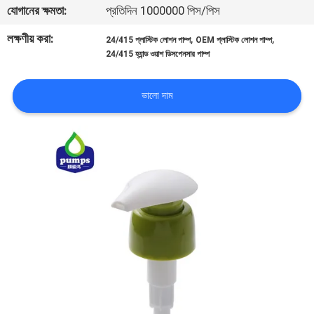
যোগানের ক্ষমতা:
প্রতিদিন 1000000 পিস/পিস
পরিদর্শন
লক্ষণীয় করা:
,
,
24/415 প্লাস্টিক লোশন পাম্প
OEM প্লাস্টিক লোশন পাম্প
24/415 হ্যান্ড ওয়াশ ডিসপেনসার পাম্প
গুণমান
নিয়ন্ত্রণ
ভালো দাম
আমাদের
সাথে
যোগাযোগ
খবর
একটি
উদ্ধৃতি