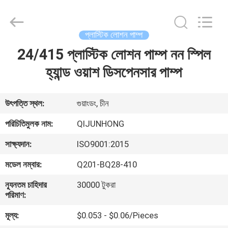
QIJUNHONG
PLASTIC
PRODUCTS
MANUFACTORY
CO.,LTD.
প্লাস্টিক লোশন পাম্প
All
Rights
24/415 প্লাস্টিক লোশন পাম্প নন স্পিল
বাড়ি
Reserved.
হ্যান্ড ওয়াশ ডিসপেনসার পাম্প
পণ্য
উৎপত্তি স্থল:
গুয়াংডং, চীন
ভিআর
পরিচিতিমুলক নাম:
QIJUNHONG
শো
সাক্ষ্যদান:
ISO9001:2015
মডেল নম্বার:
Q201-BQ28-410
আমাদের
ন্যূনতম চাহিদার
30000 টুকরা
সম্পর্কে
পরিমাণ:
মূল্য:
$0.053 - $0.06/Pieces
কারখানা