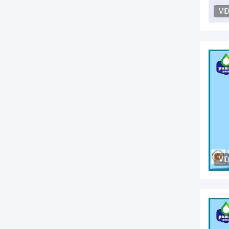
VI
VI