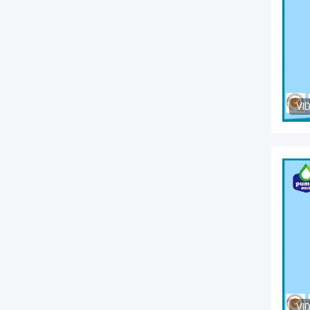
VI
VI