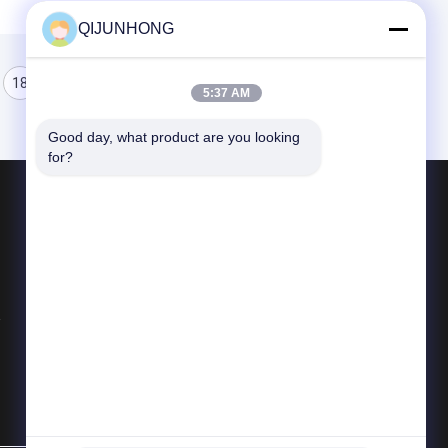
QIJUNHONG
18
19
20
5:37 AM
Good day, what product are you looking 
for?
পণ্য
কসমেটিক লোশন পাম্প
প্লাস্টিক লোশন পাম্প
লোশন ডিসপেনসার পাম্প
সব ধরনের