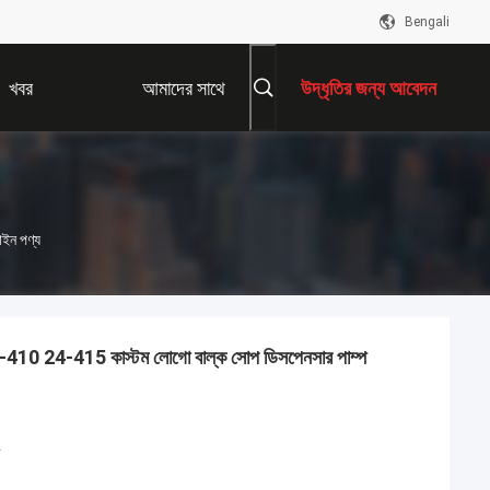
Bengali
খবর
আমাদের সাথে
উদ্ধৃতির জন্য আবেদন
যোগাযোগ করুন
 পণ্য
প 24-410 24-415 কাস্টম লোগো বাল্ক সোপ ডিসপেনসার পাম্প
প