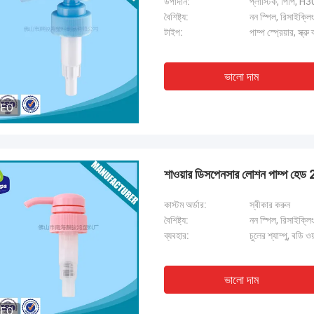
উপাদান:
প্লাস্টিক, পিপি, H30
বৈশিষ্ট্য:
নন স্পিল, রিসাইক্লিং
টাইপ:
পাম্প স্প্রেয়ার, স্ক্
ভালো দাম
DEO
শাওয়ার ডিসপেনসার লোশন পাম্প হেড 
কাস্টম অর্ডার:
স্বীকার করুন
বৈশিষ্ট্য:
নন স্পিল, রিসাইক্লিং
ব্যবহার:
চুলের শ্যাম্পু, বডি 
ভালো দাম
DEO