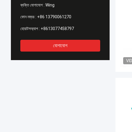
ব্যক্তি যোগাযোগ :
Wing
ফোন নম্বর :
+86 13790061270
হোয়াটসঅ্যাপ :
+8613077458797
যোগাযোগ
VI