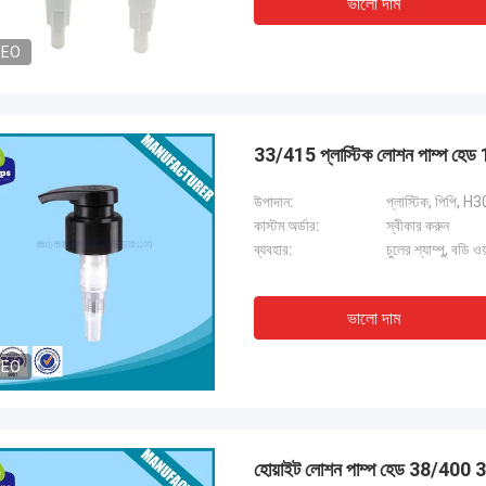
ভালো দাম
DEO
33/415 প্লাস্টিক লোশন পাম্প হে
উপাদান:
প্লাস্টিক, পিপি, H30
কাস্টম অর্ডার:
স্বীকার করুন
ব্যবহার:
চুলের শ্যাম্পু, বডি 
ভালো দাম
DEO
হোয়াইট লোশন পাম্প হেড 38/40