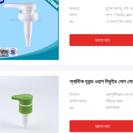
ব্যবহার:
চুলের শ্যাম্পু, বডি 
টাইপ:
পাম্প স্প্রেয়ার, স্ক্
রঙ:
যে কোনো ঠিক আছে
ভালো দাম
DEO
প্লাস্টিক হ্যান্ড ওয়াশ লিকুইড 
উপাদান:
অ্যালুমিনিয়াম এবং প্
কাস্টম অর্ডার:
স্বীকার করুন
রঙ:
কাস্টমাইজ
ভালো দাম