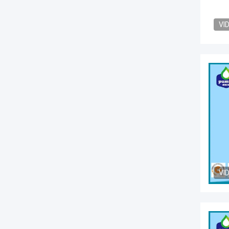
VI
VI