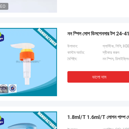
DEO
নন স্পিল সোপ ডিসপেনসার টপ 24-4
উপাদান:
প্লাস্টিক, পিপি, H30
কাস্টম অর্ডার:
স্বীকার করুন
বৈশিষ্ট্য:
নন স্পিল, রিসাইক্লিং
ভালো দাম
DEO
1.8ml/T 1.6ml/T লোশন পাম্প হেড