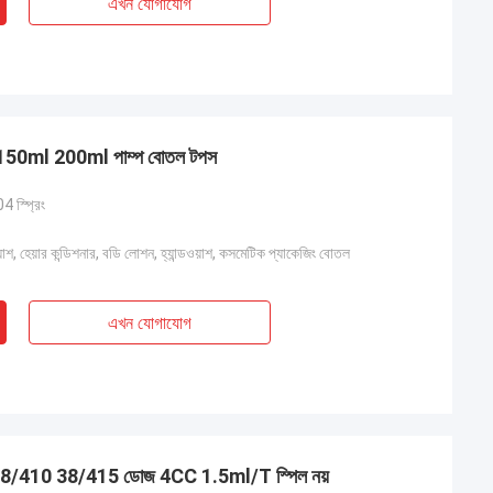
এখন যোগাযোগ
ড 150ml 200ml পাম্প বোতল টপস
4 স্প্রিং
ওয়াশ, হেয়ার কন্ডিশনার, বডি লোশন, হ্যান্ডওয়াশ, কসমেটিক প্যাকেজিং বোতল
এখন যোগাযোগ
0 38/410 38/415 ডোজ 4CC 1.5ml/T স্পিল নয়