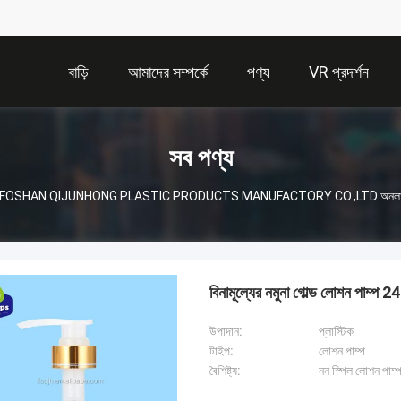
বাড়ি
আমাদের সম্পর্কে
পণ্য
VR প্রদর্শন
সব পণ্য
FOSHAN QIJUNHONG PLASTIC PRODUCTS MANUFACTORY CO.,LTD অনলাইন
বিনামূল্যের নমুনা গোল্ড লোশন পাম্
উপাদান:
প্লাস্টিক
টাইপ:
লোশন পাম্প
বৈশিষ্ট্য:
নন স্পিল লোশন পাম্