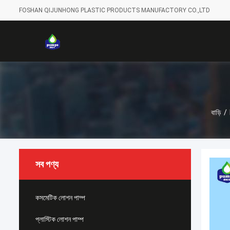
FOSHAN QIJUNHONG PLASTIC PRODUCTS MANUFACTORY CO.,LTD
বাড়ি
/
সব পণ্য
কসমেটিক লোশন পাম্প
প্লাস্টিক লোশন পাম্প