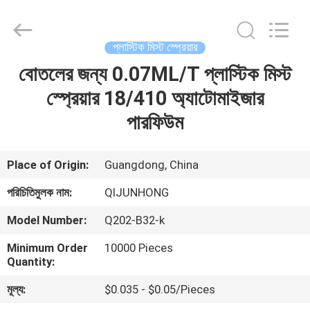
QIJUNHONG
PLASTIC
PRODUCTS
MANUFACTORY
CO.,LTD.
প্লাস্টিক মিস্ট স্প্রেয়ার
All
Rights
বোতলের জন্য 0.07ML/T প্লাস্টিক মিস্ট
বাড়ি
Reserved.
স্প্রেয়ার 18/410 অ্যাটোমাইজার
পণ্য
পারফিউম
ভিআর
Place of Origin:
Guangdong, China
শো
পরিচিতিমুলক নাম:
QIJUNHONG
Model Number:
Q202-B32-k
আমাদের
Minimum Order
10000 Pieces
সম্পর্কে
Quantity:
মূল্য:
$0.035 - $0.05/Pieces
কারখানা