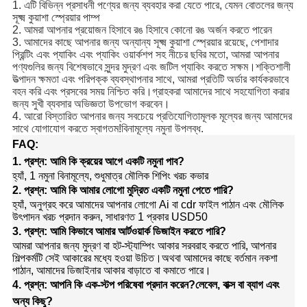
1. এটি বিভিন্ন প্রসাধনী পণ্যের জন্য ব্যবহার করা যেতে পারে, যেমন বোতলের জন্য
সূক্ষ্ম কুয়াশা স্প্রেয়ার পাম্প
2. আমরা আপনার প্রয়োজন হিসাবে রঙ হিসাবে কোনো রঙ অর্জন করতে পারেন
3. আমাদের কাছে আপনার জন্য অন্যান্য সূক্ষ্ম কুয়াশা স্প্রেয়ার রয়েছে, পেশাদার
প্রিন্টিং এবং প্যাকিং এবং প্যাকিং ওয়ার্কশপ সহ নীচের ছবির মতো, আমরা আপনার
পণ্যগুলির জন্য বিশেষভাবে সুন্দর মুদ্রণ এবং জটিল প্যাকিং করতে সক্ষম।শক্তিশালী
উত্পাদন ক্ষমতা এবং পরিপক্ক ব্যবস্থাপনার সাথে, আমরা প্রতিটি অর্ডার কার্যকরভাবে
বহন করি এবং প্রসবের সময় নিশ্চিত করি।গ্রাহকরা আমাদের সাথে সহযোগিতা করার
জন্য সুখী ব্যবসার অভিজ্ঞতা উপভোগ করবেন।
4. আরো বিস্তারিত আপনার জন্য সবচেয়ে প্রতিযোগিতামূলক মূল্যের জন্য আমাদের
সাথে যোগাযোগ করতে স্বাগতম!বিনামূল্যে নমুনা উপলব্ধ.
FAQ:
1. প্রশ্ন: আমি কি ক্রয়ের আগে একটি নমুনা পাব?
হ্যাঁ, 1 নমুনা বিনামূল্যে, শুধুমাত্র মৌলিক শিপিং খরচ কভার
2. প্রশ্ন: আমি কি আমার লোগো মুদ্রিত একটি নমুনা পেতে পারি?
হ্যাঁ, অনুগ্রহ করে আমাদের আপনার লোগো Ai বা cdr ফাইল পাঠান এবং মৌলিক
উৎপাদন খরচ প্রদান করুন, সাধারণত 1 প্রকার USD50
3. প্রশ্ন: আমি কিভাবে আমার আর্টওয়ার্ক ডিজাইন করতে পারি?
আমরা আপনার জন্য মুদ্রণ বা হট-স্ট্যাম্পিং আকার সরবরাহ করতে পারি, আপনার
শিল্পকর্মটি সেই আকারের মধ্যে হওয়া উচিত।অথবা আমাদের কাছে বর্তমান নকশা
পাঠান, আমাদের ডিজাইনার আকার বাড়াতে বা কমাতে পারে।
4. প্রশ্ন: আপনি কি এক-স্টপ পরিষেবা প্রদান করেন?লেবেল, বাক্স বা ব্যাগ এবং
অন্য কিছু?