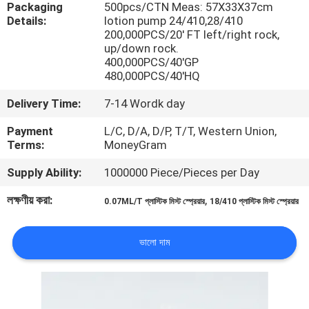
Packaging
500pcs/CTN Meas: 57X33X37cm
পরিদর্শন
Details:
lotion pump 24/410,28/410
200,000PCS/20' FT left/right rock,
up/down rock.
গুণমান
400,000PCS/40'GP
480,000PCS/40'HQ
নিয়ন্ত্রণ
Delivery Time:
7-14 Wordk day
আমাদের
Payment
L/C, D/A, D/P, T/T, Western Union,
Terms:
MoneyGram
সাথে
Supply Ability:
1000000 Piece/Pieces per Day
যোগাযোগ
লক্ষণীয় করা:
,
0.07ML/T প্লাস্টিক মিস্ট স্প্রেয়ার
18/410 প্লাস্টিক মিস্ট স্প্রেয়ার
খবর
ভালো দাম
একটি
উদ্ধৃতি