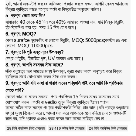
হ্যাঁ, আমরা এক-স্টপ ক্রয়ের অভিজ্ঞতা প্রদান করতে সক্ষম, আপনি কেবল আমাদের
বিক্রয় ব্যক্তির কাছে পণ্যের ফটো বা বিস্তারিত অনুরোধ পাঠান।
5. প্রশ্ন: নেতা সময় কি?
সাধারণত 40 থেকে 45 দিন পরে 40% আমানত পাওয়া যায়, যদি সিল্ক প্রিন্টিং,
হট-স্ট্যাম্পিং করা হয়, সময় 15 দিন যোগ হবে।
6. প্রশ্ন: MOQ?
কোন surafce হ্যান্ডলিং বা লোগো প্রিন্টিং, MOQ: 5000pcs;কাস্টম রঙ এবং
লোগো, MOQ: 10000pcs
7. প্রশ্ন: কি পৃষ্ঠ হস্তান্তর উপলব্ধ?
স্প্রে পেইন্টিং, হিমায়িত পৃষ্ঠ, UV আবরণ এবং তাই।
8. প্রশ্ন: আপনি সবসময় স্টক আছে?
স্টক শুধুমাত্র অল্প সময়ের জন্য উপলব্ধ, ক্রয় করার আগে অনুগ্রহ করে বিক্রয়
ব্যক্তির সাথে যোগাযোগ করুন স্টক চেক করুন।
9. প্রশ্ন: আমি যদি ভাঙ্গা বা খারাপ মানের পণ্যগুলি পাই তবে আমি কি প্রতিকার
পেতে পারি?
কোনো ভাঙা বা মানের সমস্যা, পণ্য প্রাপ্তির 15 দিনের মধ্যে আমাদের সাথে
যোগাযোগ করুন।ফটো বা vedio তুলুন বিক্রয় ব্যক্তির ইমেল পাঠান.
আমরা সঠিক দামে সমস্ত পণ্যের প্রতিশ্রুতি দিচ্ছি, মান ভাল।যদি গ্রাহক শুধুমাত্র
সস্তা মূল্য বিবেচনা করেন, আমরা দয়া করে আপনাকে মনে করিয়ে দেব যে গুণমানটি
ভাল নয়, যদি গ্রাহক এখনও ক্রয় করেন তবে আমরা দায়িত্ব নেব না।
28 মিমি পারফিউম মিস্ট স্প্রেয়ার
28 410 ফাইন মিস্ট স্প্রেয়ার
24 মিমি পারফিউম মিস্ট স্প্রেয়ার