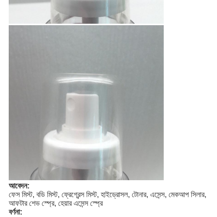
আবেদন:
ফেস মিস্ট, বডি মিস্ট, ফ্রেগ্রেন্স মিস্ট, হাইড্রোসল, টোনার, এসেন্স, মেকআপ সিলার,
আফটার শেভ স্প্রে, হেয়ার এসেন্স স্প্রে
বর্ণনা: