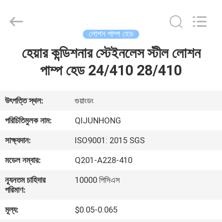
QIJUNHONG
PLASTIC
PRODUCTS
MANUFACTORY
CO.,LTD.
লোশন পাম্প হেড
All
Rights
হেয়ার কন্ডিশনার স্টেইনলেস স্টীল লোশন
বাড়ি
Reserved.
পাম্প হেড 24/410 28/410
পণ্য
উৎপত্তি স্থল:
গুয়াংডং
ভিআর
পরিচিতিমুলক নাম:
QIJUNHONG
শো
সাক্ষ্যদান:
ISO9001: 2015 SGS
মডেল নম্বার:
Q201-A228-410
আমাদের
ন্যূনতম চাহিদার
10000 পিসিএস
সম্পর্কে
পরিমাণ:
মূল্য:
$0.05-0.065
কারখানা