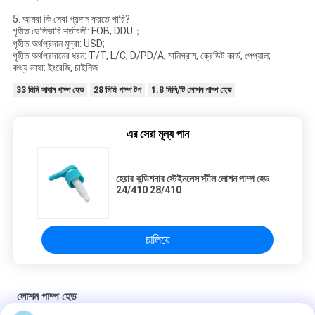
5. আমরা কি সেবা প্রদান করতে পারি?
গৃহীত ডেলিভারি শর্তাবলী: FOB, DDU；
গৃহীত অর্থপ্রদান মুদ্রা: USD;
গৃহীত অর্থপ্রদানের ধরন: T/T, L/C, D/PD/A, মানিগ্রাম, ক্রেডিট কার্ড, পেপ্যাল;
কথ্য ভাষা: ইংরেজি, চাইনিজ
33 মিমি সাবান পাম্প হেড
28 মিমি পাম্প টপ
1.8 মিলি/টি ​​লোশন পাম্প হেড
এর সেরা মূল্য পান
হেয়ার কন্ডিশনার স্টেইনলেস স্টীল লোশন পাম্প হেড
24/410 28/410
চালিয়ে
লোশন পাম্প হেড