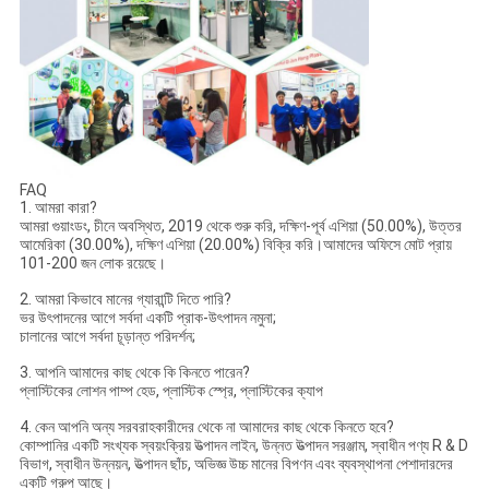
FAQ
1. আমরা কারা?
আমরা গুয়াংডং, চীনে অবস্থিত, 2019 থেকে শুরু করি, দক্ষিণ-পূর্ব এশিয়া (50.00%), উত্তর
আমেরিকা (30.00%), দক্ষিণ এশিয়া (20.00%) বিক্রি করি।আমাদের অফিসে মোট প্রায়
101-200 জন লোক রয়েছে।
2. আমরা কিভাবে মানের গ্যারান্টি দিতে পারি?
ভর উৎপাদনের আগে সর্বদা একটি প্রাক-উৎপাদন নমুনা;
চালানের আগে সর্বদা চূড়ান্ত পরিদর্শন;
3. আপনি আমাদের কাছ থেকে কি কিনতে পারেন?
প্লাস্টিকের লোশন পাম্প হেড, প্লাস্টিক স্প্রে, প্লাস্টিকের ক্যাপ
4. কেন আপনি অন্য সরবরাহকারীদের থেকে না আমাদের কাছ থেকে কিনতে হবে?
কোম্পানির একটি সংখ্যক স্বয়ংক্রিয় উত্পাদন লাইন, উন্নত উত্পাদন সরঞ্জাম, স্বাধীন পণ্য R & D
বিভাগ, স্বাধীন উন্নয়ন, উত্পাদন ছাঁচ, অভিজ্ঞ উচ্চ মানের বিপণন এবং ব্যবস্থাপনা পেশাদারদের
একটি গ্রুপ আছে।