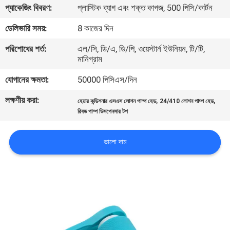
প্যাকেজিং বিবরণ:
প্লাস্টিক ব্যাগ এবং শক্ত কাগজ, 500 পিসি/কার্টন
পরিদর্শন
ডেলিভারি সময়:
8 কাজের দিন
গুণমান
পরিশোধের শর্ত:
এল/সি, ডি/এ, ডি/পি, ওয়েস্টার্ন ইউনিয়ন, টি/টি,
মানিগ্রাম
নিয়ন্ত্রণ
যোগানের ক্ষমতা:
50000 পিসিএস/দিন
আমাদের
লক্ষণীয় করা:
,
,
হেয়ার কন্ডিশনার এসএস লোশন পাম্প হেড
24/410 লোশন পাম্প হেড
সাথে
রিবড পাম্প ডিসপেনসার টপ
যোগাযোগ
ভালো দাম
খবর
একটি
উদ্ধৃতি