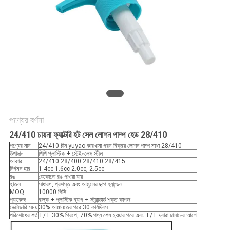
অনুরোধ
করুন
সাইট
ম্যাপ
PRIVACY
পণ্যের বর্ণনা
POLICY
24/410 চায়না ফ্যাক্টরি হট সেল লোশন পাম্প হেড 28/410
পণ্যের নাম
24/410 চীন yuyao কারখানা গরম বিক্রয় লোশন পাম্প মাথা 28/410
উপাদান
পিপি প্লাস্টিক + স্টেইনলেস স্টীল
আকার
24/410 28/400 28/410 28/415
নির্গমন হার
1.4cc-1.6cc 2.0cc, 2.5cc
রঙ
যেকোনো রঙ পাওয়া যায়
হাতল
সাধারণ, প্রশস্ত এবং আঙুলের ছাপ হ্যান্ডেল
MOQ
10000 পিসি
প্যাকেজ
বাল্ক + প্লাস্টিক ব্যাগ + স্ট্যান্ডার্ড শক্ত কাগজ
ডেলিভারি সময়
30% আমানতের পরে 30 কার্যদিবস
পরিশোধের শর্ত
T/T 30% প্রিপে, 70% পণ্য শেষ হওয়ার পরে এবং T/T দ্বারা চালানের আগে