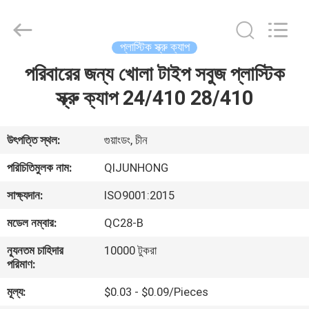
QIJUNHONG
PLASTIC
PRODUCTS
MANUFACTORY
CO.,LTD.
প্লাস্টিক স্ক্রু ক্যাপ
All
Rights
পরিবারের জন্য খোলা টাইপ সবুজ প্লাস্টিক
বাড়ি
Reserved.
স্ক্রু ক্যাপ 24/410 28/410
পণ্য
উৎপত্তি স্থল:
গুয়াংডং, চীন
ভিআর
পরিচিতিমুলক নাম:
QIJUNHONG
শো
সাক্ষ্যদান:
ISO9001:2015
মডেল নম্বার:
QC28-B
আমাদের
ন্যূনতম চাহিদার
10000 টুকরা
সম্পর্কে
পরিমাণ:
মূল্য:
$0.03 - $0.09/Pieces
কারখানা