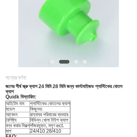
অনুরোধ
করুন
সাইট
ম্যাপ
PRIVACY
POLICY
পণ্যের বর্ণনা
জলের শীর্ষ স্ক্রু ক্যাপ 24 মিমি 28 মিমি জন্য কাস্টমাইজড প্লাস্টিকের বোতল
ক্যাপ
Quidk বিস্তারিত:
আইটেম নাম
প্লাস্টিকের বোতলের ক্যাপ
মডেল
কিজুনহং
আবেদন
রান্নাঘর পরিবারের ব্যবহার
বৈশিষ্ট্য
বিভিন্ন খোলা টাইপ ক্যাপ
বন্ধ করার বিকল্প
পাঁজরযুক্ত, মসৃণ ect.
মাপ
24/410 28/410
FAQ: