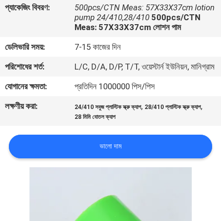
প্যাকেজিং বিবরণ:
500pcs/CTN Meas: 57X33X37cm lotion
পরিদর্শন
pump 24/410,28/410
500pcs/CTN
Meas: 57X33X37cm লোশন পাম
গুণমান
ডেলিভারি সময়:
7-15 কাজের দিন
নিয়ন্ত্রণ
পরিশোধের শর্ত:
L/C, D/A, D/P, T/T, ওয়েস্টার্ন ইউনিয়ন, মানিগ্রাম
যোগানের ক্ষমতা:
প্রতিদিন 1000000 পিস/পিস
আমাদের
লক্ষণীয় করা:
,
,
সাথে
24/410 সবুজ প্লাস্টিক স্ক্রু ক্যাপ
28/410 প্লাস্টিক স্ক্রু ক্যাপ
28 মিমি বোতল ক্যাপ
যোগাযোগ
ভালো দাম
খবর
একটি
উদ্ধৃতি