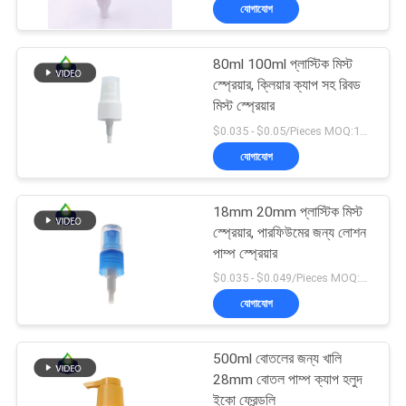
যোগাযোগ
পরিদর্শন
80ml 100ml প্লাস্টিক মিস্ট
গুণমান
67
স্প্রেয়ার, ক্লিয়ার ক্যাপ সহ রিবড
নিয়ন্ত্রণ
মিস্ট স্প্রেয়ার
লোশন ডিসপেনসার পাম্প
$0.035 - $0.05/Pieces MOQ:10000 টুকরা
যোগাযোগ
আমাদের
সাথে
18mm 20mm প্লাস্টিক মিস্ট
যোগাযোগ
স্প্রেয়ার, পারফিউমের জন্য লোশন
পাম্প স্প্রেয়ার
88
$0.035 - $0.049/Pieces MOQ:10000 টুকরা
খবর
যোগাযোগ
লোশন পাম্প হেড
একটি
500ml বোতলের জন্য খালি
উদ্ধৃতি
28mm বোতল পাম্প ক্যাপ হলুদ
ইকো ফ্রেন্ডলি