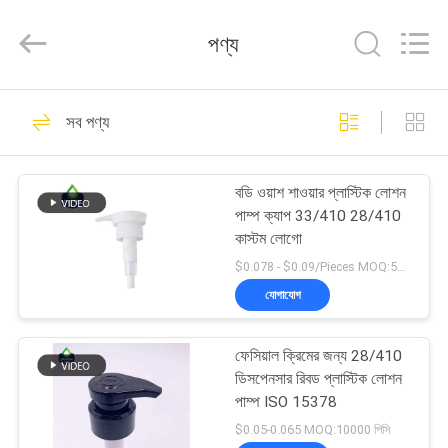
QIJUNHONG
PLASTIC
PRODUCTS
পণ্য
MANUFACTORY
CO.,LTD.
All
Rights
বাড়ি
Reserved.
84
সব পণ্য
কসমেটিক লোশন পাম্প
পণ্য
বডি ওয়াশ শাওয়ার প্লাস্টিক লোশন
পাম্প ক্যাপ 33/410 28/410
ভিআর
কাস্টম লোগো
শো
$0.078 - $0.09/Pieces MOQ:50000 টুকরা
যোগাযোগ
234
আমাদের
ফেসিয়াল ক্রিমের জন্য 28/410
সম্পর্কে
প্লাস্টিক লোশন পাম্প
ডিসপেনসার রিবড প্লাস্টিক লোশন
পাম্প ISO 15378
কারখানা
$0.05-0.065 MOQ:10000 পিসি