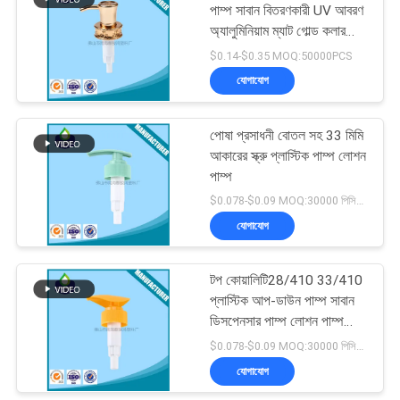
পাম্প সাবান বিতরণকারী UV আবরণ
অ্যালুমিনিয়াম ম্যাট গোল্ড কলার
10
উত্পাদন
$0.14-$0.35 MOQ:50000PCS
যোগাযোগ
প্লাস্টিক ফোম পাম্প
পোষা প্রসাধনী বোতল সহ 33 মিমি
আকারের স্ক্রু প্লাস্টিক পাম্প লোশন
পাম্প
$0.078-$0.09 MOQ:30000 পিসিএস
যোগাযোগ
19
লিকুইড সোপ ডিসপেনসার
টপ কোয়ালিটি28/410 33/410
প্লাস্টিক আপ-ডাউন পাম্প সাবান
পাম্প
ডিসপেনসার পাম্প লোশন পাম্প
বোতলের জন্য
$0.078-$0.09 MOQ:30000 পিসিএস
যোগাযোগ