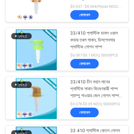
অনুরোধ
$0.057 - $0.064/Pieces MOQ:30000 টুকরা
করুন
যোগাযোগ
15
সাইট
33/410 প্লাস্টিক ডাবল ওয়াল
শ্যাম্পু লোশন পাম্প
কভার তরল সাবান; ডিসপেনসার
ম্যাপ
প্লাস্টিক লোশন পাম্প
$0.087-$0.1 MOQ:50000PCS
PRIVACY
যোগাযোগ
POLICY
33/410 চীন মহান মানের
11
প্লাস্টিক সাবান বিতরণকারী পাম্প
শ্যাম্পু শাওয়ার জেল লোশন পাম্প
গোল্ড লোশন পাম্প
বোতলের জন্য
$0.078-$0.09 MOQ:50000PCS
যোগাযোগ
33 410 প্লাস্টিক বোতল লোশন